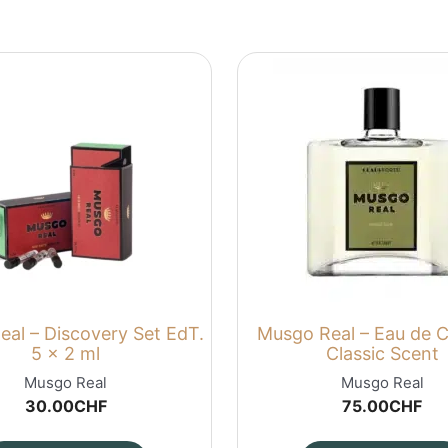
al – Discovery Set EdT.
Musgo Real – Eau de 
5 x 2 ml
Classic Scent
Musgo Real
Musgo Real
30.00
CHF
75.00
CHF