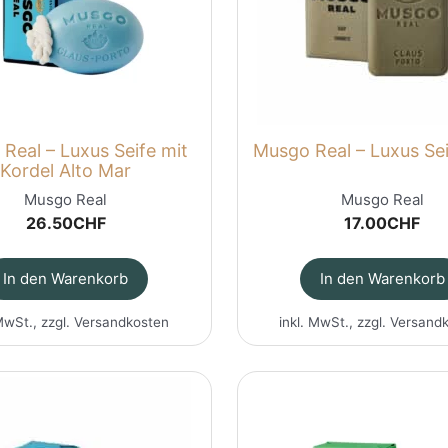
Real – Luxus Seife mit
Musgo Real – Luxus Se
Kordel Alto Mar
Musgo Real
Musgo Real
26.50
CHF
17.00
CHF
In den Warenkorb
In den Warenkorb
MwSt., zzgl.
Versandkosten
inkl. MwSt., zzgl.
Versand