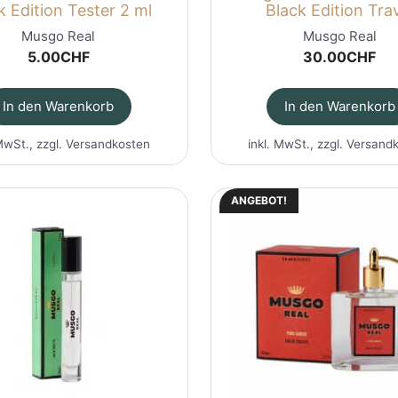
k Edition Tester 2 ml
Black Edition Tra
Musgo Real
Musgo Real
5.00
CHF
30.00
CHF
In den Warenkorb
In den Warenkorb
MwSt., zzgl.
Versandkosten
inkl. MwSt., zzgl.
Versand
ANGEBOT!