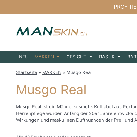
Zum
PROFITI
Inhalt
springen
NEU
MARKEN
GESICHT
RASUR
BAR
Startseite
»
MARKEN
»
Musgo Real
Musgo Real
Musgo Real ist ein Männerkosmetik Kultlabel aus Port
Herrenpflege wurden Anfang der 20er Jahre entwickelt.
Wirkungen und maskulinen Duftnuancen der Pre- und Aft