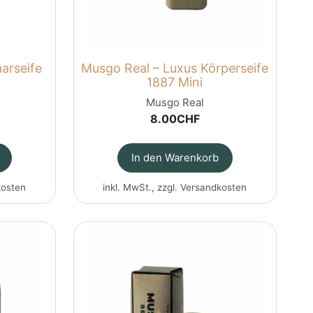
arseife
Musgo Real – Luxus Körperseife
1887 Mini
Musgo Real
8.00
CHF
In den Warenkorb
kosten
inkl. MwSt., zzgl.
Versandkosten