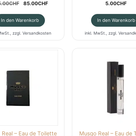
Ursprünglicher
Aktueller
5.00
CHF
85.00
CHF
5.00
CHF
Preis
Preis
war:
ist:
In den Warenkorb
In den Warenkorb
105.00CHF
85.00CHF.
MwSt., zzgl.
Versandkosten
inkl. MwSt., zzgl.
Versand
Real – Eau de Toilette
Musgo Real – Eau de T