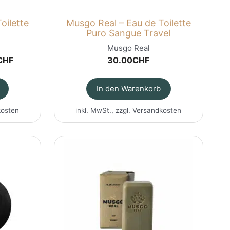
oilette
Musgo Real – Eau de Toilette
Puro Sangue Travel
Musgo Real
nglicher
Aktueller
CHF
30.00
CHF
Preis
ist:
In den Warenkorb
0CHF
85.00CHF.
kosten
inkl. MwSt., zzgl.
Versandkosten