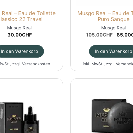
Real – Eau de Toilette
Musgo Real – Eau de T
lassico 22 Travel
Puro Sangue
Musgo Real
Musgo Real
Ursprü
30.00
CHF
105.00
CHF
85.00
Preis
war:
In den Warenkorb
In den Warenkorb
105.0
MwSt., zzgl.
Versandkosten
inkl. MwSt., zzgl.
Versand