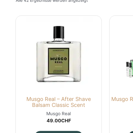
Alle 42 Ergebnisse werden angezeigt
Musgo Real – After Shave
Musgo Re
Balsam Classic Scent
Musgo Real
49.00
CHF