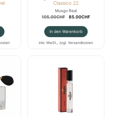
vel
Classico 22
Musgo Real
Ursprünglicher
Aktueller
105.00
CHF
85.00
CHF
Preis
Preis
war:
ist:
In den Warenkorb
105.00CHF
85.00CHF.
kosten
inkl. MwSt., zzgl.
Versandkosten