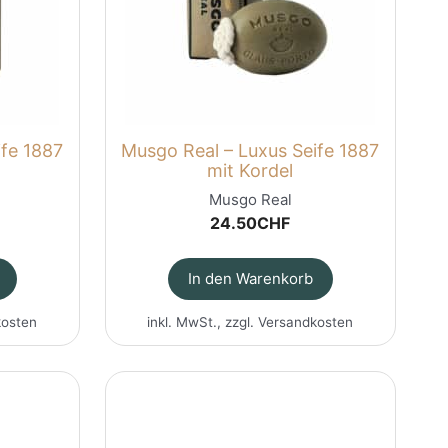
ife 1887
Musgo Real – Luxus Seife 1887
mit Kordel
Musgo Real
24.50
CHF
In den Warenkorb
kosten
inkl. MwSt., zzgl.
Versandkosten