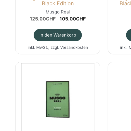
Black Edition
Blac
Musgo Real
Ursprünglicher
Aktueller
125.00
CHF
105.00
CHF
Preis
Preis
war:
ist:
In den Warenkorb
125.00CHF
105.00CHF.
inkl. MwSt., zzgl.
Versandkosten
inkl. 