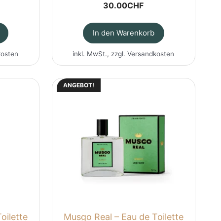
30.00
CHF
In den Warenkorb
kosten
inkl. MwSt., zzgl.
Versandkosten
ANGEBOT!
oilette
Musgo Real – Eau de Toilette