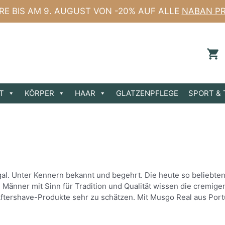
ERE BIS AM 9. AUGUST VON -20% AUF ALLE
NABAN P
T
KÖRPER
HAAR
GLATZENPFLEGE
SPORT & 
ugal. Unter Kennern bekannt und begehrt. Die heute so belieb
 Männer mit Sinn für Tradition und Qualität wissen die cremig
ershave-Produkte sehr zu schätzen. Mit Musgo Real aus Portug