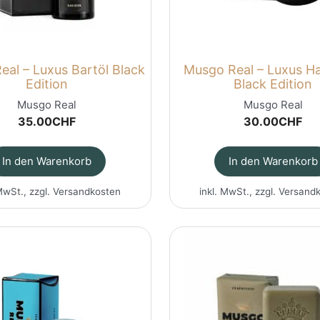
al – Luxus Bartöl Black
Musgo Real – Luxus Ha
Edition
Black Edition
Musgo Real
Musgo Real
35.00
CHF
30.00
CHF
In den Warenkorb
In den Warenkorb
MwSt., zzgl.
Versandkosten
inkl. MwSt., zzgl.
Versand