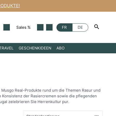
RODUKTE!
Sales %
FR
DE
TRAVEL
GESCHENKIDEEN
ABO
ten Musgo Real-Produkte rund um die Themen Rasur und
en Konsistenz der Rasiercremen sowie die pflegenden
al zelebrieren Sie Herrenkultur pur.