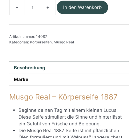
In den Warenkorb
Musgo
Real
-
Luxus
Artikelnummer:
14087
Seife
Kategorien:
Körperseifen
,
Musgo Real
1887
mit
Kordel
Menge
Beschreibung
Marke
Musgo Real – Körperseife 1887
Beginne deinen Tag mit einem kleinen Luxus.
Diese Seife stimuliert die Sinne und hinterlässt
ein Gefühl von Frische und Belebung.
Die Musgo Real 1887 Seife ist mit pflanzlichen
Ölen formuliert und mit Walnussöl angereichert,