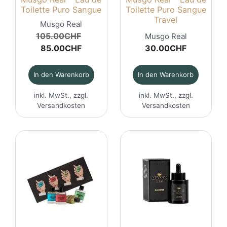
Toilette Puro Sangue
Toilette Puro Sangue
Travel
Musgo Real
Ursprünglicher
105.00
CHF
Musgo Real
Aktueller
Preis
85.00
CHF
30.00
CHF
Preis
war:
ist:
105.00CHF
In den Warenkorb
In den Warenkorb
85.00CHF.
inkl. MwSt., zzgl.
inkl. MwSt., zzgl.
Versandkosten
Versandkosten