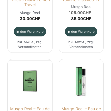
Travel
Musgo Real
Ursprüng
105.00
CHF
Musgo Real
Aktueller
Preis
30.00
CHF
85.00
CHF
Preis
war:
ist:
105.00C
In den Warenkorb
In den Warenkorb
85.00CHF
inkl. MwSt., zzgl.
inkl. MwSt., zzgl.
Versandkosten
Versandkosten
Musgo Real – Eau de
Musgo Real – Eau de