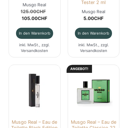
Tester 2 ml
Musgo Real
Ursprünglicher
125.00
CHF
Musgo Real
Aktueller
Preis
105.00
CHF
5.00
CHF
Preis
war:
ist:
125.00CHF
In den Warenkorb
In den Warenkorb
105.00CHF.
inkl. MwSt., zzgl.
inkl. MwSt., zzgl.
Versandkosten
Versandkosten
ANGEBOT!
Musgo Real – Eau de
Musgo Real – Eau de
Toilette Black Edition
Toilette Classico 22