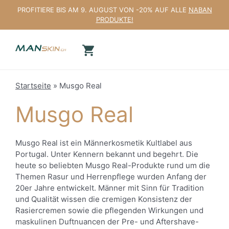
Zum
PROFITIERE BIS AM 9. AUGUST VON -20% AUF ALLE
NABAN
Inhalt
PRODUKTE!
springen
Startseite
»
Musgo Real
Musgo Real
Musgo Real ist ein Männerkosmetik Kultlabel aus
Portugal. Unter Kennern bekannt und begehrt. Die
heute so beliebten Musgo Real-Produkte rund um die
Themen Rasur und Herrenpflege wurden Anfang der
20er Jahre entwickelt. Männer mit Sinn für Tradition
und Qualität wissen die cremigen Konsistenz der
Rasiercremen sowie die pflegenden Wirkungen und
maskulinen Duftnuancen der Pre- und Aftershave-