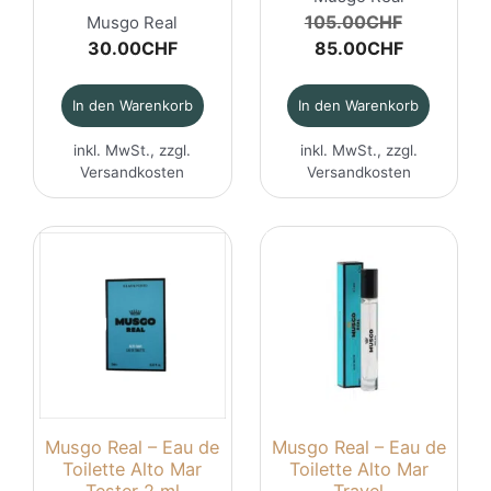
Ursprüng
105.00
CHF
Musgo Real
Aktueller
Preis
30.00
CHF
85.00
CHF
Preis
war:
ist:
105.00C
In den Warenkorb
In den Warenkorb
85.00CHF
inkl. MwSt., zzgl.
inkl. MwSt., zzgl.
Versandkosten
Versandkosten
Musgo Real – Eau de
Musgo Real – Eau de
Toilette Alto Mar
Toilette Alto Mar
Tester 2 ml
Travel