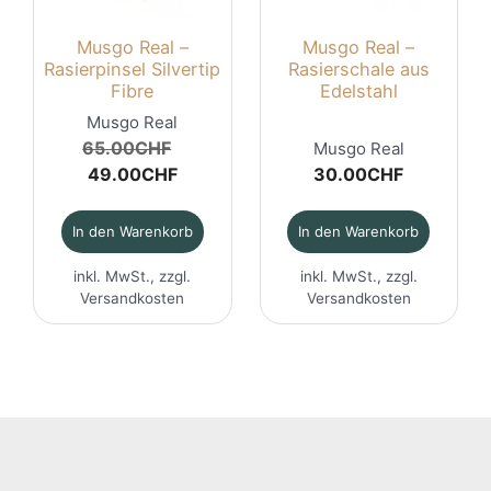
Musgo Real –
Musgo Real –
Rasierpinsel Silvertip
Rasierschale aus
Fibre
Edelstahl
Musgo Real
Ursprünglicher
65.00
CHF
Musgo Real
Aktueller
Preis
49.00
CHF
30.00
CHF
Preis
war:
ist:
65.00CHF
In den Warenkorb
In den Warenkorb
49.00CHF.
inkl. MwSt., zzgl.
inkl. MwSt., zzgl.
Versandkosten
Versandkosten