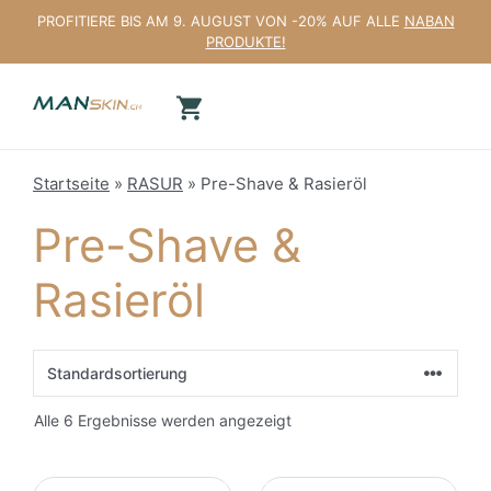
Zum
PROFITIERE BIS AM 9. AUGUST VON -20% AUF ALLE
NABAN
Inhalt
PRODUKTE!
springen
Startseite
»
RASUR
»
Pre-Shave & Rasieröl
Pre-Shave &
Rasieröl
Alle 6 Ergebnisse werden angezeigt