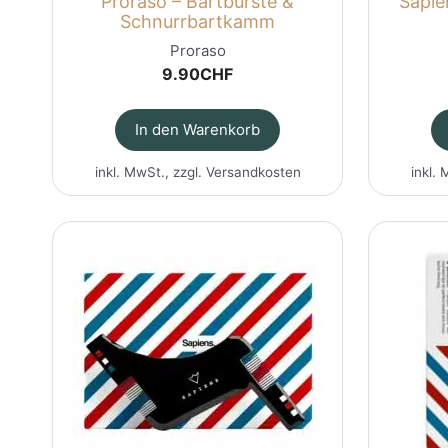
Proraso – Bartbürste &
Sapie
Schnurrbartkamm
Proraso
9.90
CHF
In den Warenkorb
inkl. MwSt., zzgl.
Versandkosten
inkl. 