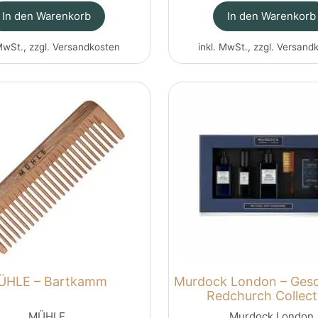
war:
ist:
In den Warenkorb
In den Warenkorb
9.00CHF
7.50CHF.
MwSt., zzgl.
Versandkosten
inkl. MwSt., zzgl.
Versand
ÜHLE – Bartkamm
Murdock London – Ges
Redchurch Collect
MÜHLE
Murdock London