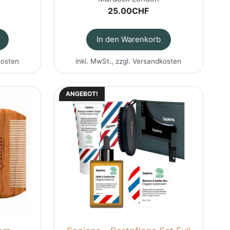
25.00
CHF
In den Warenkorb
kosten
inkl. MwSt., zzgl.
Versandkosten
ANGEBOT!