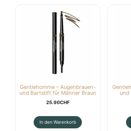
Gentlehomme – Augenbrauen-
Gentle
und Bartstift für Männer Braun
und 
25.90
CHF
In den Warenkorb