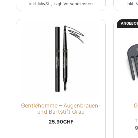
inkl. MwSt., zzgl.
Versandkosten
inkl. 
ANGEBOT
Gentlehomme – Augenbrauen-
G
und Bartstift Grau
T
25.90
CHF
9