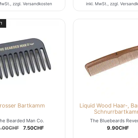
MwSt., zzgl.
Versandkosten
inkl. MwSt., zzgl.
Versand
!
rosser Bartkamm
Liquid Wood Haar-, Ba
Schnurrbartka
he Bearded Man Co.
The Bluebeards Reve
Ursprünglicher
Aktueller
.00
CHF
7.50
CHF
9.90
CHF
Preis
Preis