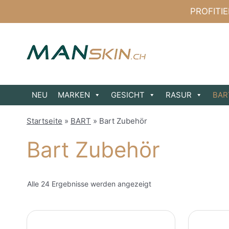
Zum
PROFITI
Inhalt
springen
NEU
MARKEN
GESICHT
RASUR
BAR
Startseite
»
BART
»
Bart Zubehör
Bart Zubehör
Alle 24 Ergebnisse werden angezeigt