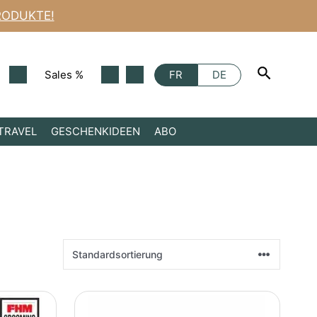
RODUKTE!
Sales %
FR
DE
TRAVEL
GESCHENKIDEEN
ABO