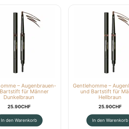
homme – Augenbrauen-
Gentlehomme – Augen
Bartstift für Männer
und Bartstift für M
Dunkelbraun
Hellbraun
25.90
CHF
25.90
CHF
In den Warenkorb
In den Warenkorb