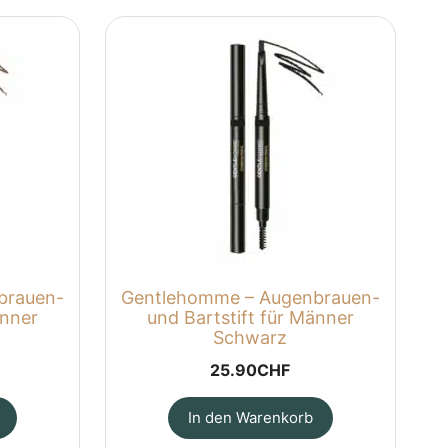
brauen-
Gentlehomme – Augenbrauen-
änner
und Bartstift für Männer
Schwarz
25.90
CHF
In den Warenkorb