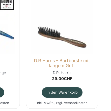
D.R.Harris – Bartbürste mit
langem Griff
nge
D.R. Harris
29.00
CHF
In den Warenkorb
kosten
inkl. MwSt., zzgl.
Versandkosten