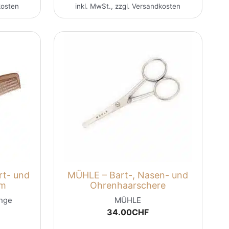
kosten
inkl. MwSt., zzgl.
Versandkosten
rt- und
MÜHLE – Bart-, Nasen- und
mm
Ohrenhaarschere
nge
MÜHLE
34.00
CHF