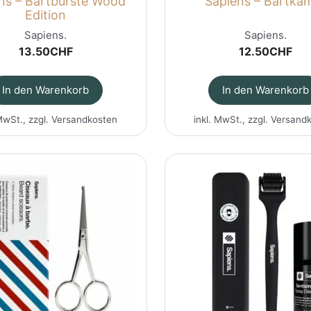
ns – Bartbürste Wood
Sapiens – Bartk
Edition
Sapiens.
Sapiens.
13.50
CHF
12.50
CHF
In den Warenkorb
In den Warenkorb
MwSt., zzgl.
Versandkosten
inkl. MwSt., zzgl.
Versand