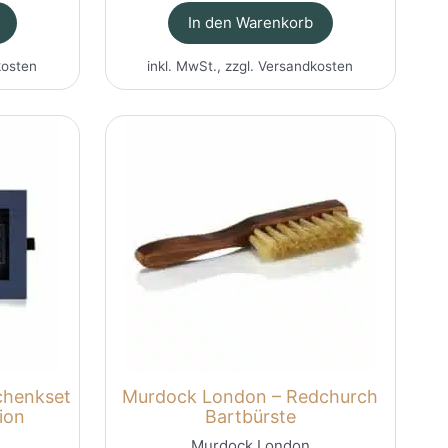
In den Warenkorb
kosten
inkl. MwSt., zzgl.
Versandkosten
chenkset
Murdock London – Redchurch
ion
Bartbürste
Murdock London