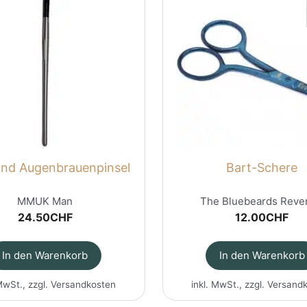
und Augenbrauenpinsel
Bart-Schere
MMUK Man
The Bluebeards Reve
24.50
CHF
12.00
CHF
In den Warenkorb
In den Warenkorb
MwSt., zzgl.
Versandkosten
inkl. MwSt., zzgl.
Versand