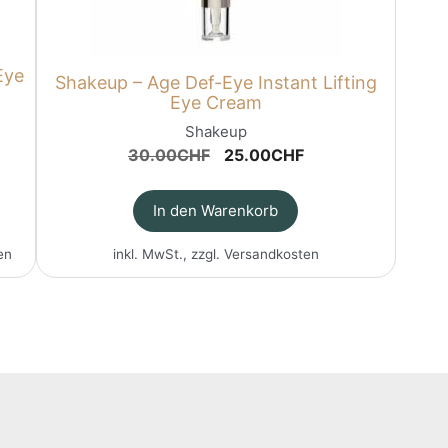
Eye
Shakeup – Age Def-Eye Instant Lifting
Eye Cream
Shakeup
Ursprünglicher
Aktueller
30.00
CHF
25.00
CHF
Preis
Preis
war:
ist:
In den Warenkorb
30.00CHF
25.00CHF.
en
inkl. MwSt., zzgl.
Versandkosten