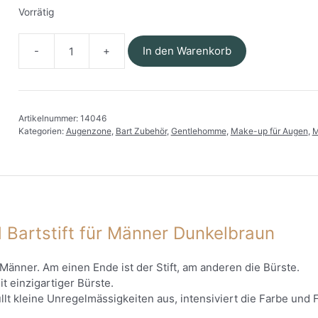
Vorrätig
In den Warenkorb
Gentlehomme
-
Augenbrauen-
und
Artikelnummer:
14046
Bartstift
Kategorien:
Augenzone
,
Bart Zubehör
,
Gentlehomme
,
Make-up für Augen
,
M
für
Männer
Dunkelbraun
Menge
Bartstift für Männer Dunkelbraun
 Männer. Am einen Ende ist der Stift, am anderen die Bürste.
 einzigartiger Bürste.
füllt kleine Unregelmässigkeiten aus, intensiviert die Farbe 