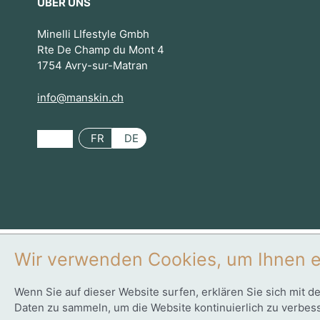
ÜBER UNS
Minelli LIfestyle Gmbh
Rte De Champ du Mont 4
1754 Avry-sur-Matran
info@manskin.ch
FR
DE
Wir verwenden Cookies, um Ihnen e
0
Wenn Sie auf dieser Website surfen, erklären Sie sich mit d
Daten zu sammeln, um die Website kontinuierlich zu verbes