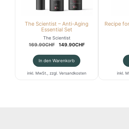
The Scientist – Anti-Aging
Recipe fo
Essential Set
The Scientist
Ursprünglicher
Aktueller
169.90
CHF
149.90
CHF
Preis
Preis
war:
ist:
In den Warenkorb
169.90CHF
149.90CHF.
inkl. MwSt., zzgl.
Versandkosten
inkl. 