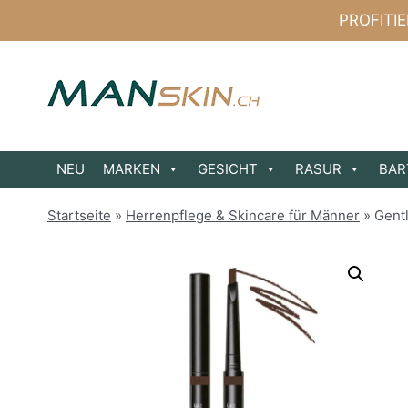
Zum
PROFITI
Inhalt
springen
NEU
MARKEN
GESICHT
RASUR
BAR
Startseite
»
Herrenpflege & Skincare für Männer
»
Gent