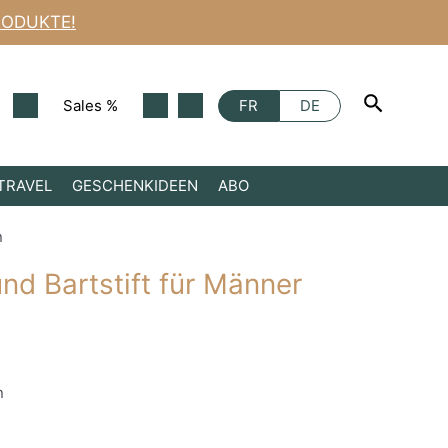
Augenbrauen-
ODUKTE!
und
Bartstift
für
Männer
Sales %
Dunkelbraun
FR
DE
Menge
TRAVEL
GESCHENKIDEEN
ABO
n
d Bartstift für Männer
n