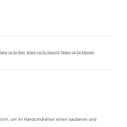
ake-up für Bart
,
Make-up für Gesicht
,
Make-up für Männer
und Form, um im Handumdrehen einen sauberen und