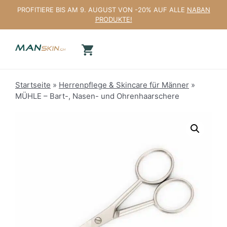
Zum
PROFITIERE BIS AM 9. AUGUST VON -20% AUF ALLE
NABAN
Inhalt
PRODUKTE!
springen
Startseite
»
Herrenpflege & Skincare für Männer
»
MÜHLE – Bart-, Nasen- und Ohrenhaarschere