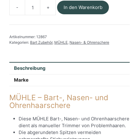
In den Warenkorb
MÜHLE
-
Bart-,
Nasen-
Artikelnummer:
12867
und
Kategorien:
Bart Zubehör
,
MÜHLE
,
Nasen- & Ohrenschere
Ohrenhaarschere
Menge
Beschreibung
Marke
MÜHLE – Bart-, Nasen- und
Ohrenhaarschere
Diese MÜHLE Bart-, Nasen- und Ohrenhaarschere
dient als manueller Trimmer von Problemhaaren.
Die abgerundeten Spitzen vermeiden