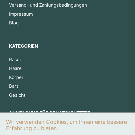
Versand- und Zahlungsbedingungen
Impressum
Blog
KATEGORIEN
Rasur
Haare
Körper
Bart
Gesicht
ANMELDUNG FÜR DEN NEWSLETTER
Wir verwenden Cookies, um Ihnen eine bessere
Jetzt anmelden
Erfahrung zu bieten.