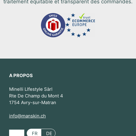
traitement équitable et transparent des commandes.
A PROPOS
Minelli LIfestyle Sàrl
Rte De Champ du Mont 4
1754 Avry-sur-Matran
info@manskin.ch
FR
DE