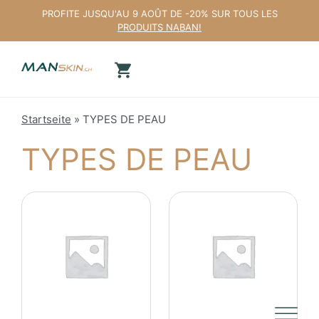
Aller
PROFITE JUSQU'AU 9 AOÛT DE -20% SUR TOUS LES
au
PRODUITS NABAN!
contenu
Startseite
»
TYPES DE PEAU
TYPES DE PEAU