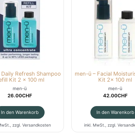
 Daily Refresh Shampoo
men-ü – Facial Moisturis
fill Kit 2 x 100 ml
Kit 2x 100 ml
men-ü
men-ü
26.00
CHF
42.00
CHF
In den Warenkorb
In den Warenkorb
MwSt., zzgl.
Versandkosten
inkl. MwSt., zzgl.
Versand