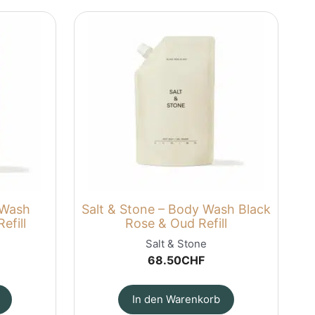
 Wash
Salt & Stone – Body Wash Black
efill
Rose & Oud Refill
Salt & Stone
68.50
CHF
In den Warenkorb