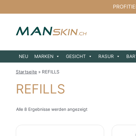
Zum
PROFITI
Inhalt
springen
NEU
MARKEN
GESICHT
RASUR
BAR
Startseite
»
REFILLS
REFILLS
Alle 8 Ergebnisse werden angezeigt