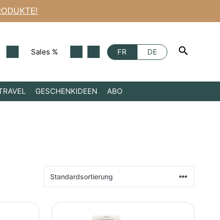
RODUKTE!
Sales %
FR
DE
TRAVEL
GESCHENKIDEEN
ABO