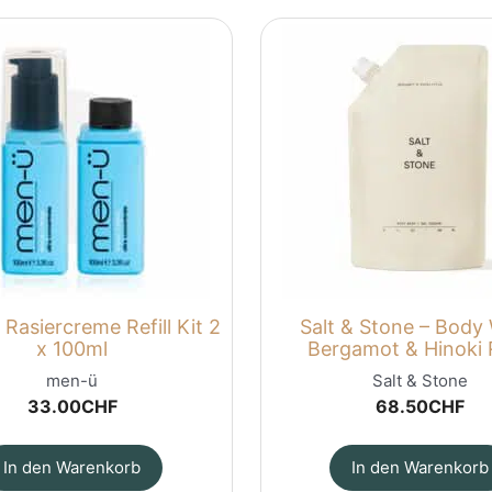
Rasiercreme Refill Kit 2
Salt & Stone – Body
x 100ml
Bergamot & Hinoki R
men-ü
Salt & Stone
33.00
CHF
68.50
CHF
In den Warenkorb
In den Warenkorb