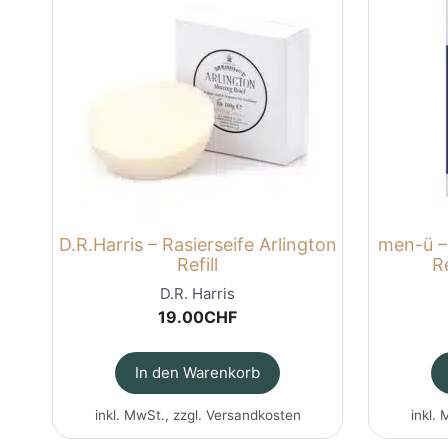
D.R.Harris – Rasierseife Arlington
men-ü –
Refill
Re
D.R. Harris
19.00
CHF
In den Warenkorb
inkl. MwSt., zzgl.
Versandkosten
inkl. 