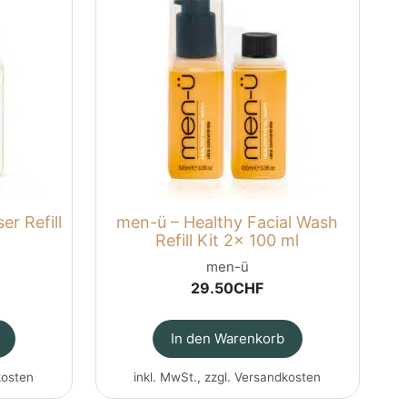
er Refill
men-ü – Healthy Facial Wash
Refill Kit 2x 100 ml
men-ü
29.50
CHF
In den Warenkorb
kosten
inkl. MwSt., zzgl.
Versandkosten