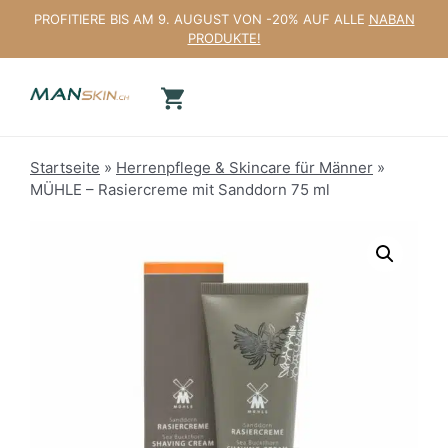
Zum
PROFITIERE BIS AM 9. AUGUST VON -20% AUF ALLE
NABAN
Inhalt
PRODUKTE!
springen
Startseite
»
Herrenpflege & Skincare für Männer
»
MÜHLE – Rasiercreme mit Sanddorn 75 ml