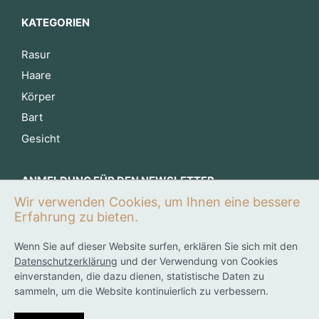
KATEGORIEN
Rasur
Haare
Körper
Bart
Gesicht
ANMELDUNG FÜR DEN NEWSLETTER
Wir verwenden Cookies, um Ihnen eine bessere
Jetzt anmelden
Erfahrung zu bieten.
Wenn Sie auf dieser Website surfen, erklären Sie sich mit den
Datenschutzerklärung
und der Verwendung von Cookies
0
einverstanden, die dazu dienen, statistische Daten zu
sammeln, um die Website kontinuierlich zu verbessern.
Trouver mon produit
Alle Preise inkl. der gesetzlichen MwSt.