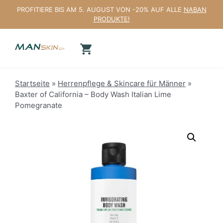
Zum
PROFITIERE BIS AM 5. AUGUST VON -20% AUF ALLE
NABAN
Inhalt
PRODUKTE!
springen
Startseite
»
Herrenpflege & Skincare für Männer
»
Baxter of California – Body Wash Italian Lime
Pomegranate