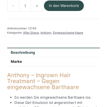
In den Warenkorb
Anthony
-
Ingrown
Hair
Artikelnummer:
12149
Treatment
Kategorien:
After Shave
,
Anthony
,
Eingewachsene Haare
Menge
Beschreibung
Marke
Anthony – Ingrown Hair
Treatment – Gegen
eingewachsene Barthaare
So werden Sie eingewachsene Barthaare los.
Diese Gel-Emulsion ist angereichert mit