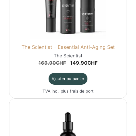
The Scientist – Essential Anti-Aging Set
The Scientist
Le
Le
169.90
CHF
149.90
CHF
prix
prix
initial
actuel
Ajouter au panier
était :
est :
169.90CHF.
149.90CHF.
TVA incl. plus
frais de port