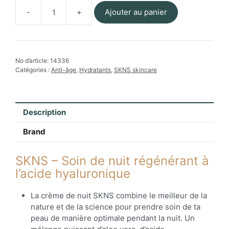
Ajouter au panier
quantité
de
SKNS
-
No d’article:
14336
Crème
Catégories :
Anti-âge
,
Hydratants
,
SKNS skincare
de
nuit
avec
acide
Description
hyaluronique
Brand
SKNS – Soin de nuit régénérant à
l’acide hyaluronique
La crème de nuit SKNS combine le meilleur de la
nature et de la science pour prendre soin de ta
peau de manière optimale pendant la nuit. Un