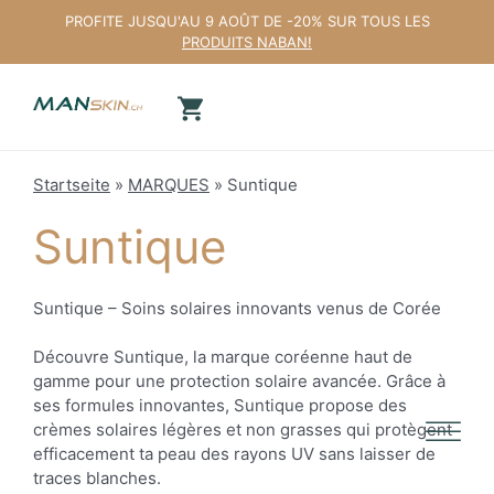
Aller
PROFITE JUSQU'AU 9 AOÛT DE -20% SUR TOUS LES
au
PRODUITS NABAN!
contenu
Startseite
»
MARQUES
»
Suntique
Suntique
Suntique – Soins solaires innovants venus de Corée
Découvre Suntique, la marque coréenne haut de
gamme pour une protection solaire avancée. Grâce à
ses formules innovantes, Suntique propose des
crèmes solaires légères et non grasses qui protègent
efficacement ta peau des rayons UV sans laisser de
traces blanches.