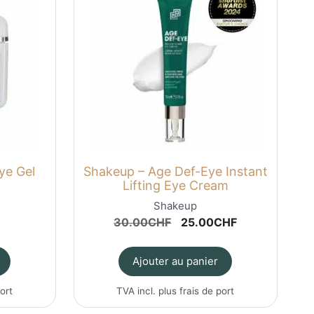
Eye Gel
Shakeup – Age Def-Eye Instant
Lifting Eye Cream
Shakeup
Le
Le
30.00
CHF
25.00
CHF
prix
prix
initial
actuel
Ajouter au panier
était :
est :
30.00CHF.
25.00CHF.
port
TVA incl. plus
frais de port