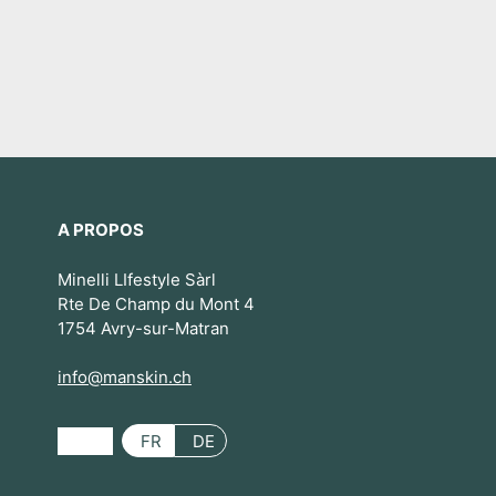
A PROPOS
Minelli LIfestyle Sàrl
Rte De Champ du Mont 4
1754 Avry-sur-Matran
info@manskin.ch
FR
DE