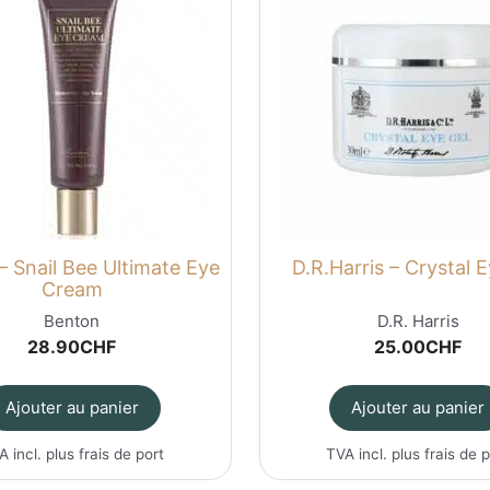
– Snail Bee Ultimate Eye
D.R.Harris – Crystal 
Cream
Benton
D.R. Harris
28.90
CHF
25.00
CHF
Ajouter au panier
Ajouter au panier
A incl. plus
frais de port
TVA incl. plus
frais de 