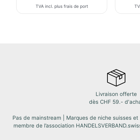
169.90CHF.
149.90CHF.
TVA incl. plus
frais de port
TV
Livraison offerte
dès CHF 59.- d'ach
Pas de mainstream | Marques de niche suisses et in
membre de l’association HANDELSVERBAND.swiss. C