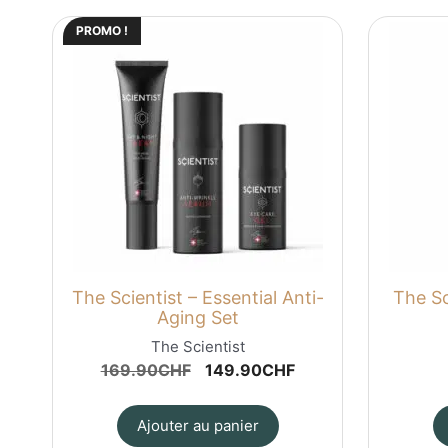
PROMO !
The Scientist – Essential Anti-
The Sc
Aging Set
The Scientist
Le
Le
169.90
CHF
149.90
CHF
prix
prix
initial
actuel
Ajouter au panier
était :
est :