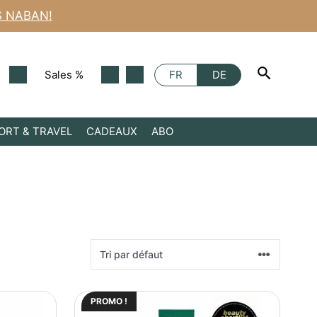
S NABAN!
Sales %
FR
DE
ORT & TRAVEL
CADEAUX
ABO
PROMO !