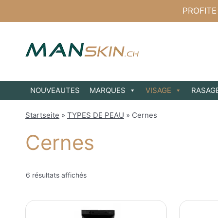
Aller
PROFITE
au
contenu
NOUVEAUTES
MARQUES
VISAGE
RASAG
Startseite
»
TYPES DE PEAU
»
Cernes
Cernes
6 résultats affichés