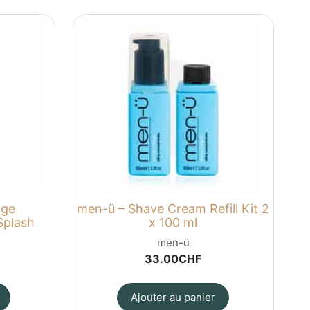
age
men-ü – Shave Cream Refill Kit 2
Splash
x 100 ml
men-ü
33.00
CHF
Ajouter au panier