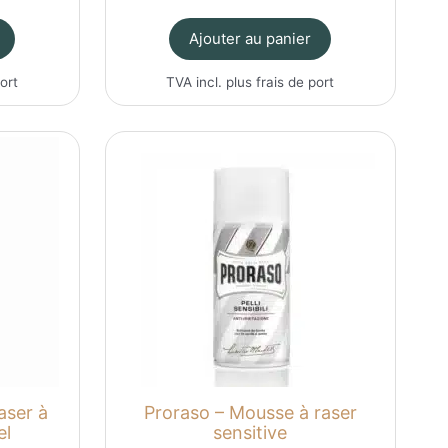
prix
prix
initial
actuel
Ajouter au panier
était :
est :
40.00CHF.
32.00CHF.
port
TVA incl. plus
frais de port
aser à
Proraso – Mousse à raser
el
sensitive