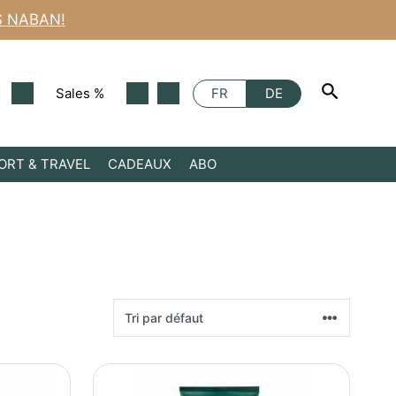
S NABAN!
Sales %
FR
DE
ORT & TRAVEL
CADEAUX
ABO