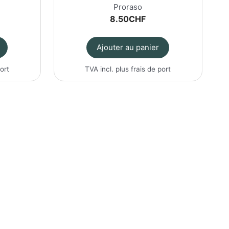
Proraso
8.50
CHF
Ajouter au panier
port
TVA incl. plus
frais de port