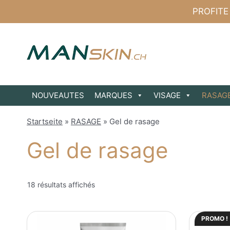
Aller
PROFITE
au
contenu
NOUVEAUTES
MARQUES
VISAGE
RASAG
Startseite
»
RASAGE
»
Gel de rasage
Gel de rasage
18 résultats affichés
PROMO !