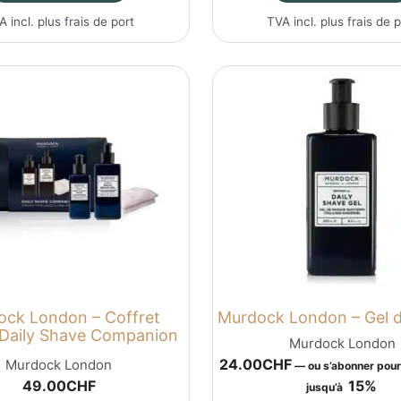
A incl. plus
frais de port
TVA incl. plus
frais de 
ck London – Coffret
Murdock London – Gel d
Daily Shave Companion
Murdock London
24.00
CHF
Murdock London
—
ou s’abonner pou
49.00
CHF
15%
jusqu’à