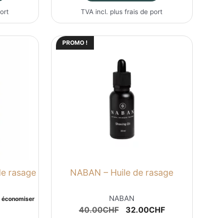
port
TVA incl. plus
frais de port
PROMO !
e rasage
NABAN – Huile de rasage
NABAN
r économiser
Le
Le
40.00
CHF
32.00
CHF