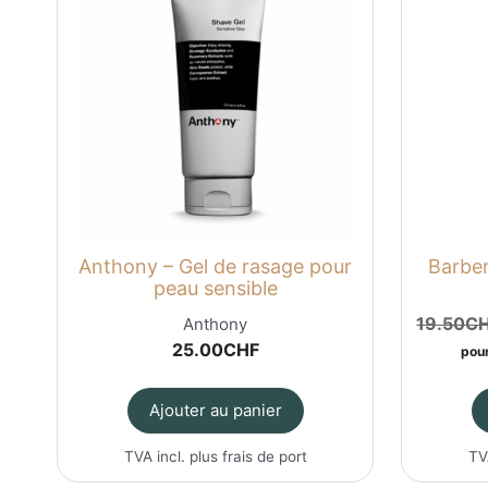
Anthony – Gel de rasage pour
Barber
peau sensible
19.50
C
Anthony
25.00
CHF
pour
Ajouter au panier
TVA incl. plus
frais de port
TV