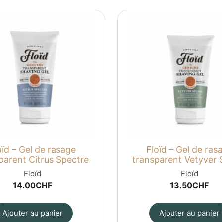
oïd – Gel de rasage
Floïd – Gel de ras
parent Citrus Spectre
transparent Vetyver 
Floïd
Floïd
14.00
CHF
13.50
CHF
Ajouter au panier
Ajouter au panier