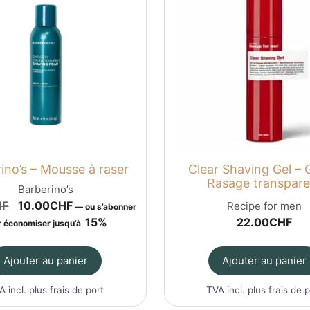
ino’s – Mousse à raser
Clear Shaving Gel – 
Rasage transpare
Barberino’s
Le
Le
HF
10.00
CHF
Recipe for men
—
ou s’abonner
prix
prix
15%
22.00
CHF
 économiser jusqu’à
initial
actuel
était :
est :
Ajouter au panier
Ajouter au panier
19.50CHF.
10.00CHF.
A incl. plus
frais de port
TVA incl. plus
frais de 