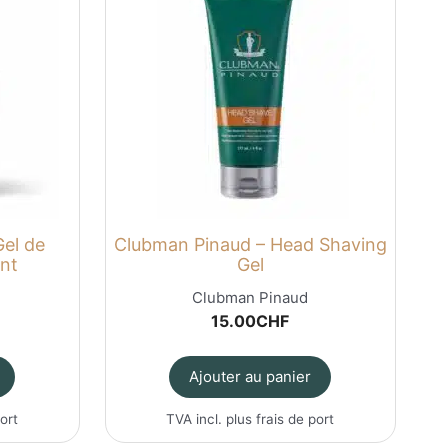
Gel de
Clubman Pinaud – Head Shaving
nt
Gel
Clubman Pinaud
15.00
CHF
Ajouter au panier
port
TVA incl. plus
frais de port