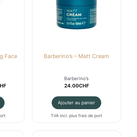
ng Face
Barberino’s – Matt Cream
Barberino’s
Le
HF
24.00
CHF
prix
actuel
Ajouter au panier
est :
HF.
12.00CHF.
port
TVA incl. plus
frais de port