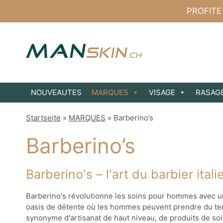
Aller
PROFITE
au
contenu
NOUVEAUTES
MARQUES
VISAGE
RASAG
Startseite
»
MARQUES
»
Barberino’s
Barberino’s
Barberino's – l'art du barbier it
Barberino's révolutionne les soins pour hommes avec une
oasis de détente où les hommes peuvent prendre du temp
synonyme d'artisanat de haut niveau, de produits de soin