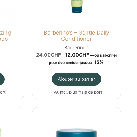
izing
Barberino’s – Gentle Daily
poo
Conditioner
Barberino’s
Le
Le
24.00
CHF
12.00
CHF
—
ou s’abonner
prix
prix
15%
pour économiser jusqu’à
initial
actuel
était :
est :
Ajouter au panier
24.00CHF.
12.00CHF.
port
TVA incl. plus
frais de port