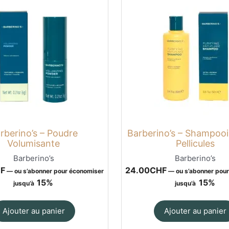
rberino’s – Poudre
Barberino’s – Shampooi
Volumisante
Pellicules
Barberino’s
Barberino’s
F
24.00
CHF
—
ou s’abonner pour économiser
—
ou s’abonner pou
15%
15%
jusqu’à
jusqu’à
Ajouter au panier
Ajouter au panier