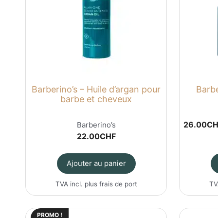
Barberino’s – Huile d’argan pour
Barbe
barbe et cheveux
26.00
CH
Barberino’s
22.00
CHF
Ajouter au panier
TVA incl. plus
frais de port
TV
PROMO !