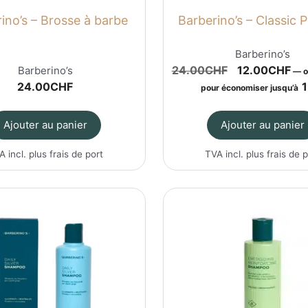
ino’s – Brosse à barbe
Barberino’s – Classic
Barberino’s
Le
Le
24.00
CHF
12.00
CHF
Barberino’s
—
o
prix
pri
24.00
CHF
pour économiser jusqu’à
initial
act
était :
est
Ajouter au panier
Ajouter au panier
24.00CHF.
12
A incl. plus
frais de port
TVA incl. plus
frais de 