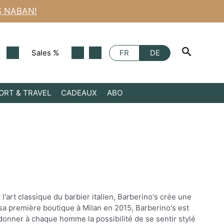
S NABAN!
Sales %
FR
DE
ORT & TRAVEL
CADEAUX
ABO
'art classique du barbier italien, Barberino's crée une
a première boutique à Milan en 2015, Barberino's est
 donner à chaque homme la possibilité de se sentir stylé