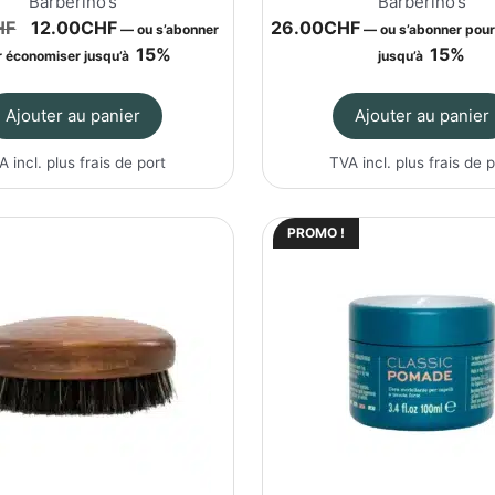
Barberino’s
Barberino’s
Le
Le
HF
12.00
CHF
26.00
CHF
—
ou s’abonner
—
ou s’abonner pou
prix
prix
15%
15%
 économiser jusqu’à
jusqu’à
initial
actuel
était :
est :
Ajouter au panier
Ajouter au panier
24.00CHF.
12.00CHF.
A incl. plus
frais de port
TVA incl. plus
frais de 
PROMO !