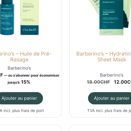
rino’s – Huile de Pré-
Barberino’s – Hydrati
Rasage
Sheet Mask
Barberino’s
F
Barberino’s
—
ou s’abonner pour économiser
Le
15%
18.00
CHF
12.00
C
jusqu’à
prix
initial
Ajouter au panier
Ajouter au panier
était :
18.00C
A incl. plus
frais de port
TVA incl. plus
frais de 