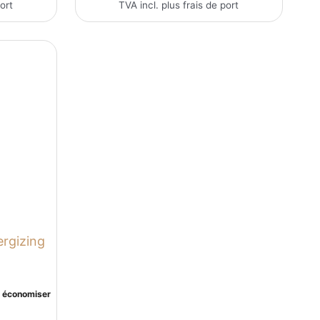
port
TVA incl. plus
frais de port
ergizing
r économiser