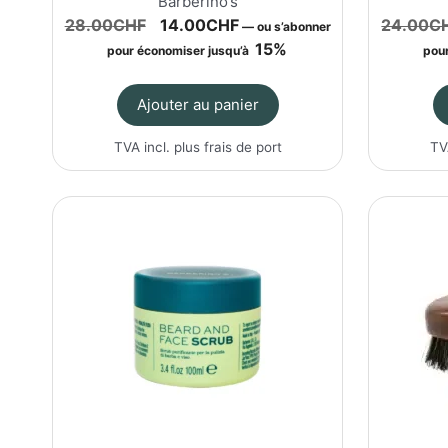
Barberino’s
Le
Le
28.00
CHF
14.00
CHF
24.00
C
—
ou s’abonner
prix
prix
15%
pour économiser jusqu’à
pour
initial
actuel
était :
est :
Ajouter au panier
28.00CHF.
14.00CHF.
TVA incl. plus
frais de port
TV