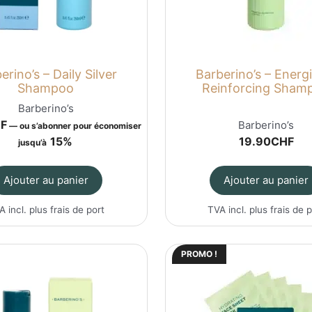
erino’s – Daily Silver
Barberino’s – Energ
Shampoo
Reinforcing Sham
Barberino’s
F
Barberino’s
—
ou s’abonner pour économiser
15%
19.90
CHF
jusqu’à
Ajouter au panier
Ajouter au panier
A incl. plus
frais de port
TVA incl. plus
frais de 
PROMO !