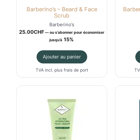
Barberino’s – Beard & Face
Barber
Scrub
Barberino’s
25.00
CHF
—
ou s’abonner pour économiser
15%
jusqu’à
Ajouter au panier
TVA incl. plus
frais de port
TV