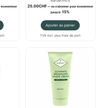
Barberino’s
25.00
CHF
r économiser
—
ou s’abonner pour économiser
15%
jusqu’à
Ajouter au panier
port
TVA incl. plus
frais de port