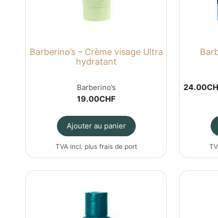
Barberino’s – Crème visage Ultra
Barb
hydratant
24.00
CH
Barberino’s
19.00
CHF
Ajouter au panier
TVA incl. plus
frais de port
TV