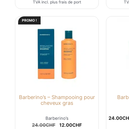
TVA incl. plus
frais de port
TV
PROMO !
Barberino’s – Shampooing pour
Barb
cheveux gras
24.00
CH
Barberino’s
Le
Le
24.00
CHF
12.00
CHF