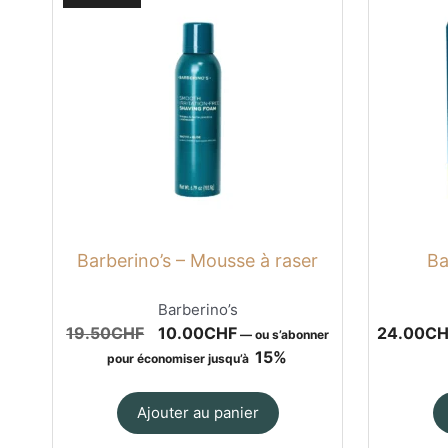
Barberino’s – Mousse à raser
Ba
Barberino’s
Le
Le
19.50
CHF
10.00
CHF
24.00
CH
—
ou s’abonner
prix
prix
15%
pour économiser jusqu’à
initial
actuel
était :
est :
Ajouter au panier
19.50CHF.
10.00CHF.