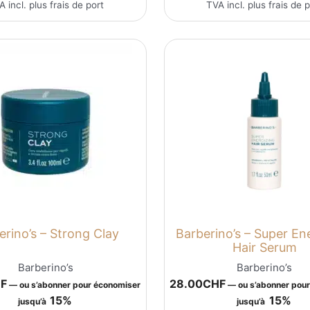
A incl. plus
frais de port
TVA incl. plus
frais de 
erino’s – Strong Clay
Barberino’s – Super En
Hair Serum
Barberino’s
Barberino’s
F
28.00
CHF
—
ou s’abonner pour économiser
—
ou s’abonner pou
15%
15%
jusqu’à
jusqu’à