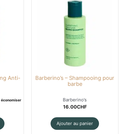
ng Anti-
Barberino’s – Shampooing pour
barbe
Barberino’s
r économiser
16.00
CHF
Ajouter au panier