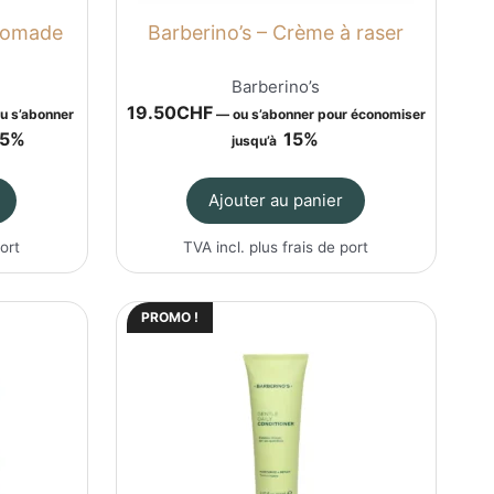
 Pomade
Barberino’s – Crème à raser
Barberino’s
19.50
CHF
u s’abonner
—
ou s’abonner pour économiser
x
15%
15%
jusqu’à
uel
 :
Ajouter au panier
.00CHF.
port
TVA incl. plus
frais de port
PROMO !