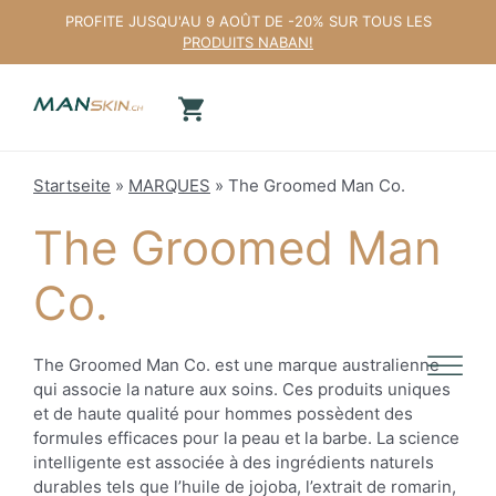
Aller
PROFITE JUSQU'AU 9 AOÛT DE -20% SUR TOUS LES
au
PRODUITS NABAN!
contenu
Startseite
»
MARQUES
»
The Groomed Man Co.
The Groomed Man
Co.
The Groomed Man Co. est une marque australienne
qui associe la nature aux soins. Ces produits uniques
et de haute qualité pour hommes possèdent des
formules efficaces pour la peau et la barbe. La science
intelligente est associée à des ingrédients naturels
durables tels que l’huile de jojoba, l’extrait de romarin,