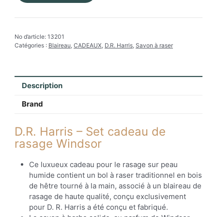
de
D.R.Harris
-
No d’article:
13201
Set
Catégories :
Blaireau
,
CADEAUX
,
D.R. Harris
,
Savon à raser
cadeau
de
rasage
Windsor
Description
Brand
D.R. Harris – Set cadeau de
rasage Windsor
Ce luxueux cadeau pour le rasage sur peau
humide contient un bol à raser traditionnel en bois
de hêtre tourné à la main, associé à un blaireau de
rasage de haute qualité, conçu exclusivement
pour D. R. Harris a été conçu et fabriqué.