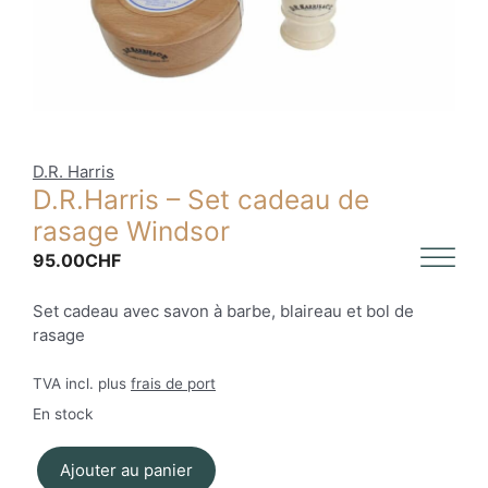
D.R. Harris
D.R.Harris – Set cadeau de
rasage Windsor
95.00
CHF
Set cadeau avec savon à barbe, blaireau et bol de
rasage
TVA incl. plus
frais de port
En stock
Ajouter au panier
quantité