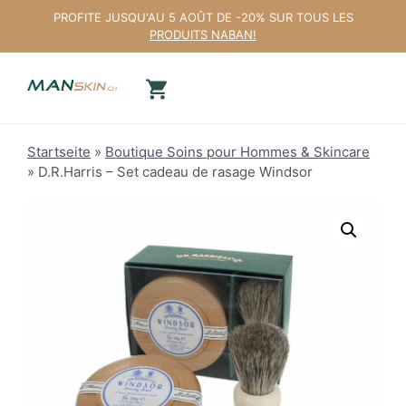
Aller
PROFITE JUSQU'AU 5 AOÛT DE -20% SUR TOUS LES
au
PRODUITS NABAN!
contenu
Startseite
»
Boutique Soins pour Hommes & Skincare
»
D.R.Harris – Set cadeau de rasage Windsor