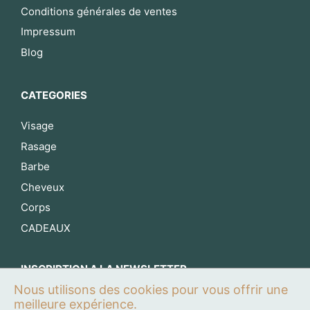
Conditions générales de ventes
Impressum
Blog
CATEGORIES
Visage
Rasage
Barbe
Cheveux
Corps
CADEAUX
INSCRIPTION A LA NEWSLETTER
Nous utilisons des cookies pour vous offrir une
S’inscrire maintenant
meilleure expérience.