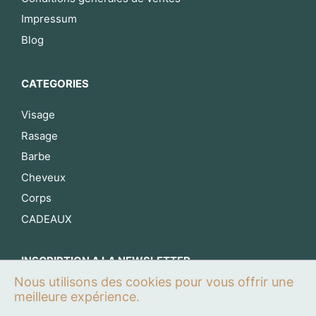
Impressum
Blog
CATEGORIES
Visage
Rasage
Barbe
Cheveux
Corps
CADEAUX
INSCRIPTION A LA NEWSLETTER
Nous utilisons des cookies pour vous offrir une
S’inscrire maintenant
meilleure expérience.