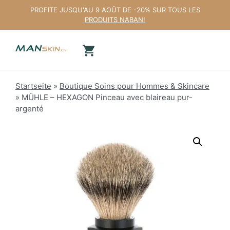
Aller
PROFITE JUSQU'AU 9 AOÛT DE -20% SUR TOUS LES
au
PRODUITS NABAN!
contenu
Startseite
»
Boutique Soins pour Hommes & Skincare
»
MÜHLE – HEXAGON Pinceau avec blaireau pur-
argenté