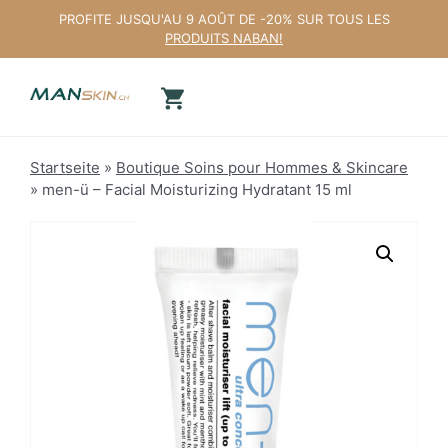
Aller
PROFITE JUSQU'AU 9 AOÛT DE -20% SUR TOUS LES
au
PRODUITS NABAN!
contenu
Startseite
»
Boutique Soins pour Hommes & Skincare
»
men-ü – Facial Moisturizing Hydratant 15 ml