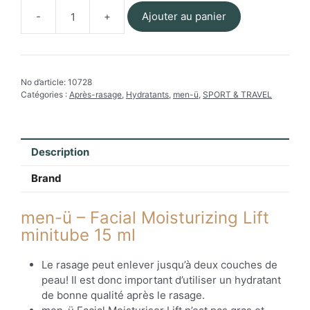
Ajouter au panier
quantité
de
men-
ü
No d’article:
10728
-
Catégories :
Après-rasage
,
Hydratants
,
men-ü
,
SPORT & TRAVEL
Facial
Moisturizing
Hydratant
15
Description
ml
Brand
men-ü – Facial Moisturizing Lift
minitube 15 ml
Le rasage peut enlever jusqu’à deux couches de
peau! Il est donc important d’utiliser un hydratant
de bonne qualité après le rasage.