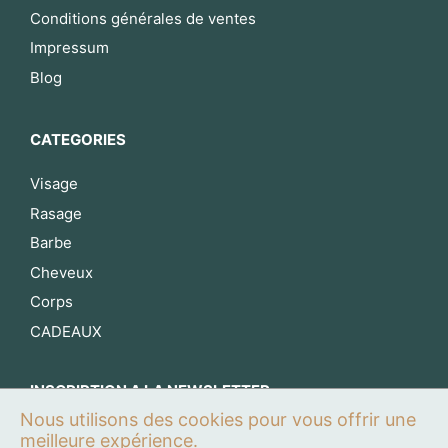
Conditions générales de ventes
Impressum
Blog
CATEGORIES
Visage
Rasage
Barbe
Cheveux
Corps
CADEAUX
INSCRIPTION A LA NEWSLETTER
Nous utilisons des cookies pour vous offrir une
S’inscrire maintenant
meilleure expérience.