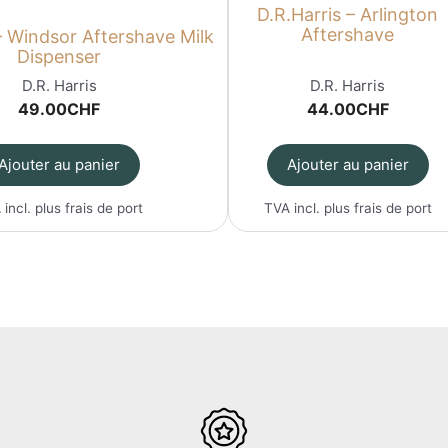
D.R.Harris – Arlington
Aftershave
– Windsor Aftershave Milk
Dispenser
D.R. Harris
D.R. Harris
49.00
CHF
44.00
CHF
Ajouter au panier
Ajouter au panier
 incl. plus
frais de port
TVA incl. plus
frais de port