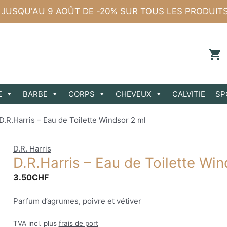
 JUSQU'AU 9 AOÛT DE -20% SUR TOUS LES
PRODUIT
E
BARBE
CORPS
CHEVEUX
CALVITIE
SP
D.R.Harris – Eau de Toilette Windsor 2 ml
D.R. Harris
D.R.Harris – Eau de Toilette Win
3.50
CHF
Parfum d’agrumes, poivre et vétiver
TVA incl. plus
frais de port