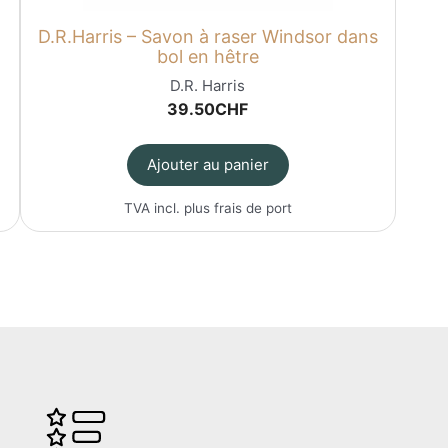
D.R.Harris – Savon à raser Windsor dans
bol en hêtre
D.R. Harris
39.50
CHF
Ajouter au panier
TVA incl. plus
frais de port