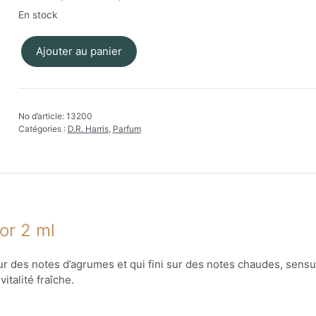
En stock
Ajouter au panier
quantité
de
D.R.Harris
-
No d’article:
13200
Eau
Catégories :
D.R. Harris
,
Parfum
de
Toilette
Windsor
2
ml
or 2 ml
ur des notes d’agrumes et qui fini sur des notes chaudes, sensue
italité fraîche.