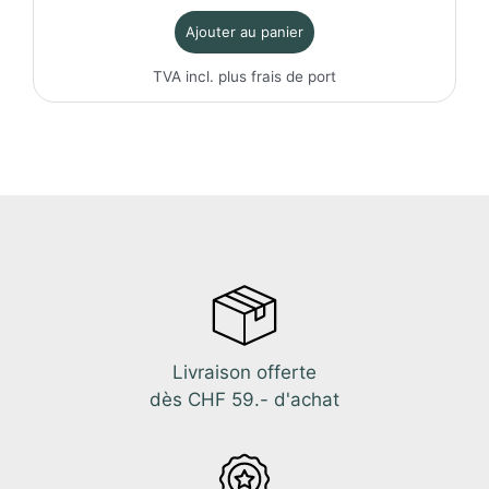
initial
actuel
Ajouter au panier
était :
est :
95.80CHF.
85.00CHF.
TVA incl. plus
frais de port
Livraison offerte
dès CHF 59.- d'achat