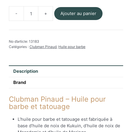
Ajouter au panier
quantité
de
Clubman
Pinaud
No d’article:
13183
-
Catégories :
Clubman Pinaud
,
Huile pour barbe
L'huile
pour
barbe
et
Description
tatouage
Brand
Clubman Pinaud – Huile pour
barbe et tatouage
L’huile pour barbe et tatouage est fabriquée à
base d’huile de noix de Kukuin, d’huile de noix de