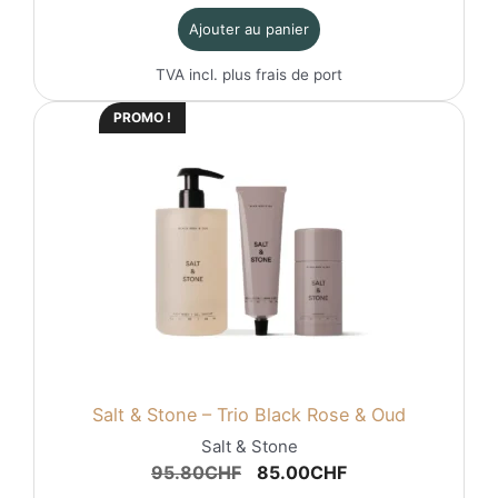
Ajouter au panier
TVA incl. plus
frais de port
PROMO !
Salt & Stone – Trio Black Rose & Oud
Salt & Stone
Le
Le
95.80
CHF
85.00
CHF
prix
prix