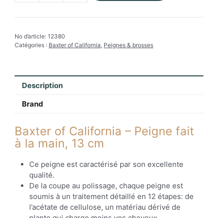
de
Baxter
of
No d’article:
12380
California
Catégories :
Baxter of California
,
Peignes & brosses
-
Peigne
fait
à
Description
la
main,
Brand
13
cm
Baxter of California – Peigne fait
à la main, 13 cm
Ce peigne est caractérisé par son excellente
qualité.
De la coupe au polissage, chaque peigne est
soumis à un traitement détaillé en 12 étapes: de
l’acétate de cellulose, un matériau dérivé de
plante qui charge moins vos cheveux