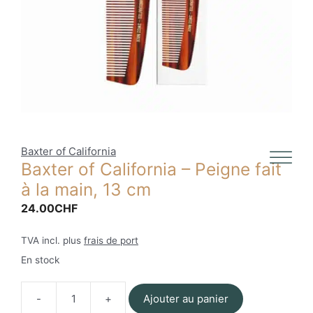
Baxter of California
Baxter of California – Peigne fait
à la main, 13 cm
24.00
CHF
TVA incl. plus
frais de port
En stock
Ajouter au panier
quantité