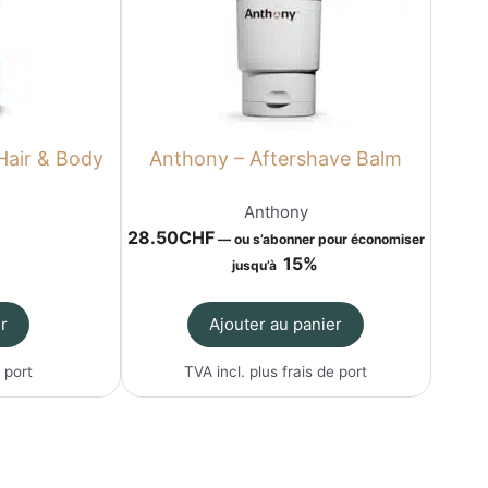
Hair & Body
Anthony – Aftershave Balm
l
Anthony
28.50
CHF
—
ou s’abonner pour économiser
15%
jusqu’à
r
Ajouter au panier
 port
TVA incl. plus
frais de port