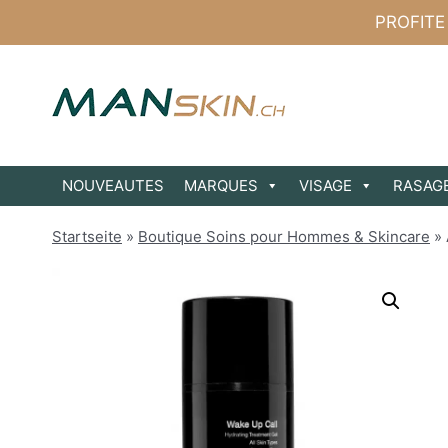
Aller
PROFITE
au
contenu
NOUVEAUTES
MARQUES
VISAGE
RASAG
Startseite
»
Boutique Soins pour Hommes & Skincare
»