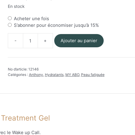
En stock
Choisir
Acheter une fois
un
S’abonner pour économiser jusqu’à
15%
type
d’achat
Ajouter au panier
quantité
de
Anthony
-
No d’article:
12146
Wake
Catégories :
Anthony
,
Hydratants
,
MY ABO
,
Peau fatiguée
Up
Call
 Treatment Gel
ec le Wake up Call.