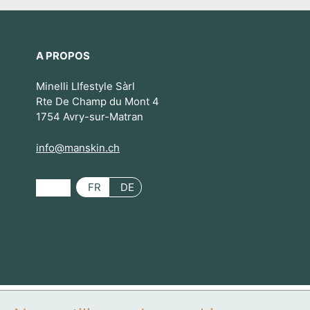
A PROPOS
Minelli LIfestyle Sàrl
Rte De Champ du Mont 4
1754 Avry-sur-Matran
info@manskin.ch
FR
DE