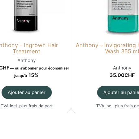
nthony – Ingrown Hair
Anthony – Invigorating 
Treatment
Wash 355 m
Anthony
CHF
Anthony
—
ou s’abonner pour économiser
15%
35.00
CHF
jusqu’à
Ajouter au panier
Ajouter au panie
TVA incl. plus
frais de port
TVA incl. plus
frais de