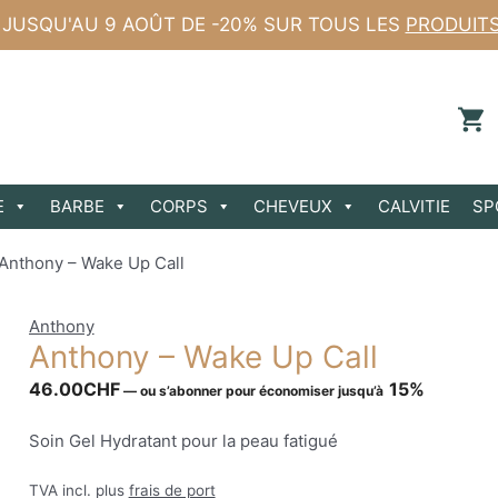
 JUSQU'AU 9 AOÛT DE -20% SUR TOUS LES
PRODUIT
E
BARBE
CORPS
CHEVEUX
CALVITIE
SP
Anthony – Wake Up Call
Anthony
Anthony – Wake Up Call
46.00
CHF
15%
—
ou s’abonner pour économiser jusqu’à
Soin Gel Hydratant pour la peau fatigué
TVA incl. plus
frais de port