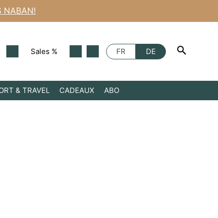
Anthony
S NABAN!
-
Wake
Up
Call
Sales %
FR
DE
ORT & TRAVEL
CADEAUX
ABO