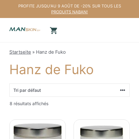
Aller
PROFITE JUSQU'AU 9 AOÛT DE -20% SUR TOUS LES
au
PRODUITS NABAN!
contenu
Startseite
»
Hanz de Fuko
Hanz de Fuko
8 résultats affichés