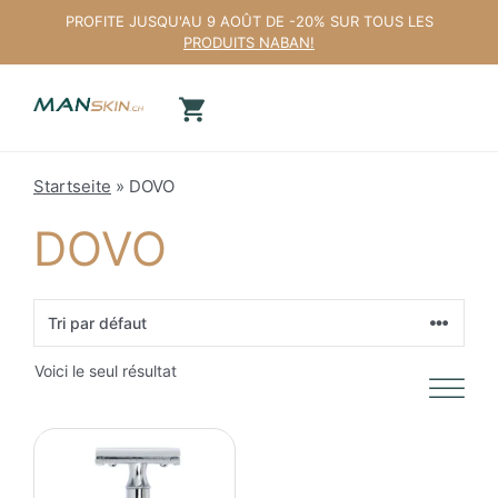
Aller
PROFITE JUSQU'AU 9 AOÛT DE -20% SUR TOUS LES
au
PRODUITS NABAN!
contenu
Startseite
»
DOVO
DOVO
Voici le seul résultat