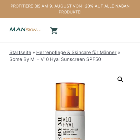
Zum
PROFITIERE BIS AM 9. AUGUST VON -20% AUF ALLE
NABAN
Inhalt
PRODUKTE!
springen
Startseite
»
Herrenpflege & Skincare für Männer
»
Some By Mi – V10 Hyal Sunscreen SPF50