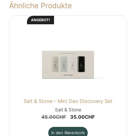
Ähnliche Produkte
ANGEBOT!
Salt & Stone – Mini Deo Discovery Set
Salt & Stone
Ursprünglicher
Aktueller
45.00
CHF
35.00
CHF
Preis
Preis
war:
ist:
In den Warenkorb