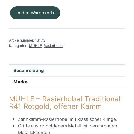
In den Warenkorb
MÜHLE
-
Rasierhobel
Traditional
Artikelnummer:
13173
R41
Kategorien:
MÜHLE
,
Rasierhobel
offener
Kamm
Rotgold
Menge
Beschreibung
Marke
MÜHLE – Rasierhobel Traditional
R41 Rotgold, offener Kamm
Zahnkamm-Rasierhobel mit klassischer Klinge.
Griffe aus rotgoldenem Metall mit verchromten
Metallakzenten