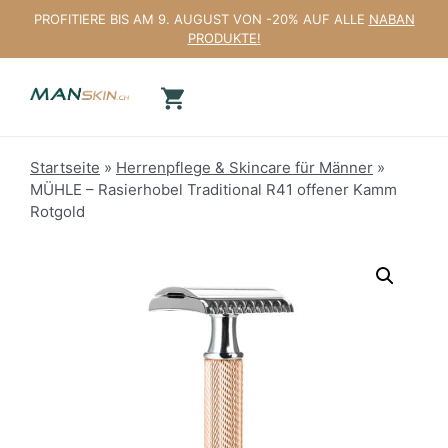
Zum
PROFITIERE BIS AM 9. AUGUST VON -20% AUF ALLE
NABAN
Inhalt
PRODUKTE!
springen
Startseite
»
Herrenpflege & Skincare für Männer
»
MÜHLE – Rasierhobel Traditional R41 offener Kamm
Rotgold