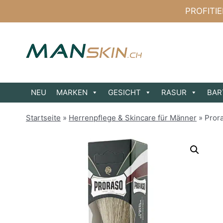
Zum
PROFITI
Inhalt
springen
NEU
MARKEN
GESICHT
RASUR
BAR
Startseite
»
Herrenpflege & Skincare für Männer
»
Prora