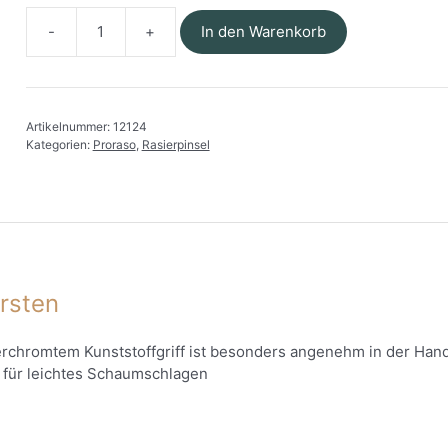
In den Warenkorb
Proraso
-
Rasierpinsel
mit
Artikelnummer:
12124
Naturborsten
Kategorien:
Proraso
,
Rasierpinsel
Menge
orsten
verchromtem Kunststoffgriff ist besonders angenehm in der Ha
n für leichtes Schaumschlagen