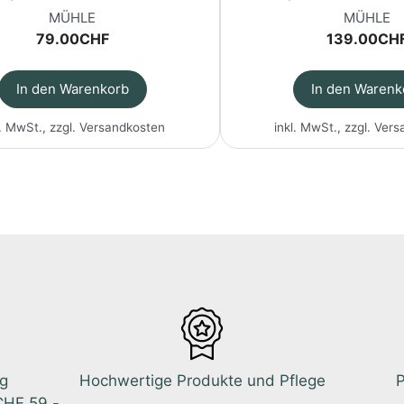
MÜHLE
MÜHLE
79.00
CHF
139.00
CH
In den Warenkorb
In den Warenk
l. MwSt., zzgl.
Versandkosten
inkl. MwSt., zzgl.
Vers
ng
Hochwertige Produkte und Pflege
P
CHF 59.-