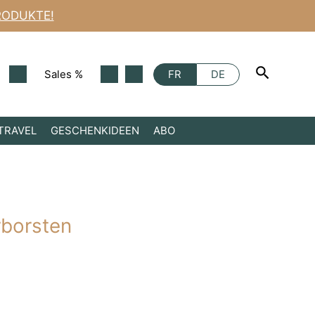
Rasierpinsel
RODUKTE!
mit
Naturborsten
Menge
Sales %
FR
DE
TRAVEL
GESCHENKIDEEN
ABO
rborsten