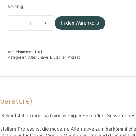
Vorrätig
In den Warenkorb
Proraso
-
Erste-
Hilfe-
Artikelnummer:
11011
Gel
Kategorien:
After Shave
,
Blutstiller
,
Proraso
bei
Rasurverletzungen
Menge
iparatore)
ne Schnittstellen innerhalb von wenigen Sekunden. So werden 
erstellers Proraso ist die moderne Alternative zum herkömmlich
nittstelle aufgetragen. Wenige Minuten warten und dann mit ka