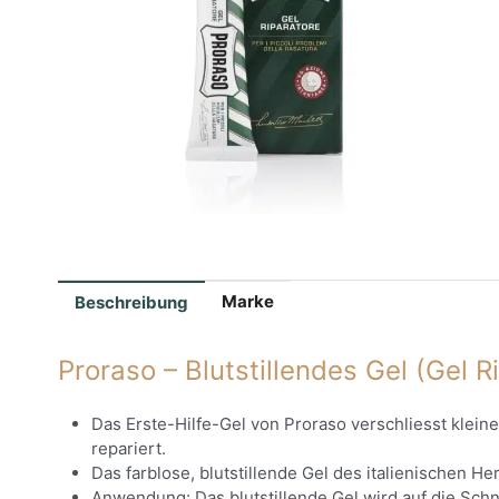
Marke
Beschreibung
Proraso – Blutstillendes Gel (Gel R
Das Erste-Hilfe-Gel von Proraso verschliesst klei
repariert.
Das farblose, blutstillende Gel des italienischen H
Anwendung: Das blutstillende Gel wird auf die Sch