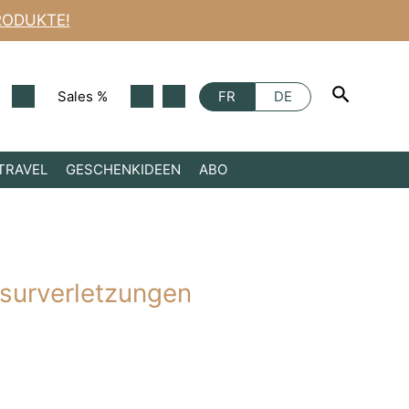
Erste-
RODUKTE!
Hilfe-
Gel
bei
Rasurverletzungen
Sales %
Menge
FR
DE
TRAVEL
GESCHENKIDEEN
ABO
asurverletzungen