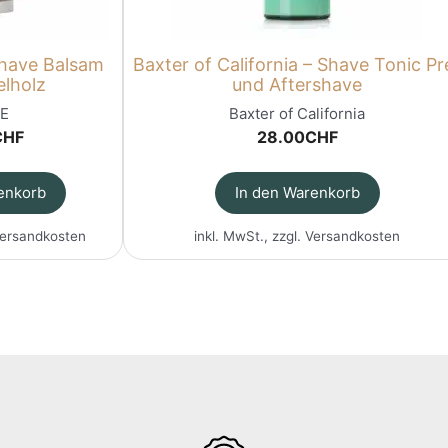
have Balsam
Baxter of California – Shave Tonic Pr
elholz
und Aftershave
E
Baxter of California
CHF
28.00
CHF
enkorb
In den Warenkorb
ersandkosten
inkl. MwSt., zzgl.
Versandkosten