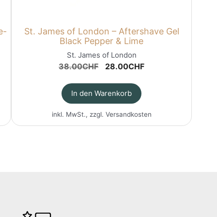
e-
St. James of London – Aftershave Gel
Black Pepper & Lime
St. James of London
Ursprünglicher
Aktueller
38.00
CHF
28.00
CHF
Preis
Preis
war:
ist:
In den Warenkorb
38.00CHF
28.00CHF.
inkl. MwSt., zzgl.
Versandkosten