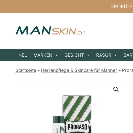
Zum
PROFITI
Inhalt
springen
NEU
MARKEN
GESICHT
RASUR
BAR
Startseite
»
Herrenpflege & Skincare für Männer
»
Prora