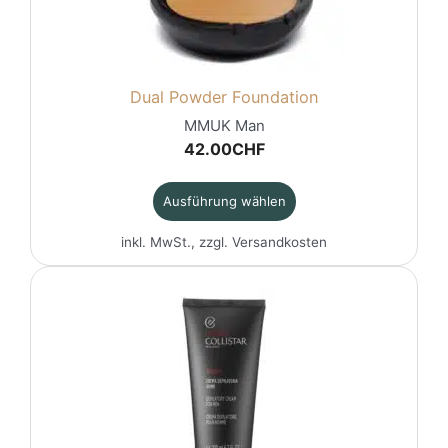
können
auf
der
Produktseite
gewählt
Dual Powder Foundation
werden
MMUK Man
42.00
CHF
Ausführung wählen
inkl. MwSt., zzgl.
Versandkosten