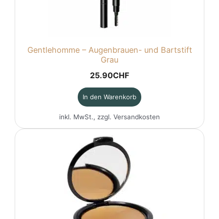
Gentlehomme – Augenbrauen- und Bartstift
Grau
25.90
CHF
In den Warenkorb
inkl. MwSt., zzgl.
Versandkosten
Dieses
Produkt
weist
mehrere
Varianten
auf.
Die
Optionen