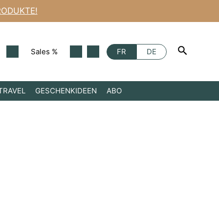
Rasierer
RODUKTE!
38C
Menge
Sales %
FR
DE
TRAVEL
GESCHENKIDEEN
ABO