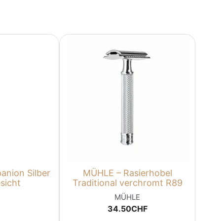
nion Silber
MÜHLE – Rasierhobel
sicht
Traditional verchromt R89
MÜHLE
34.50
CHF