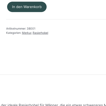
In den Warenkorb
Merkur
-
Rasierer
38C
Artikelnummer:
38001
Menge
Kategorien:
Merkur
,
Rasierhobel
t der ideale Rasierhobel für Männer, die ein etwas schwereres 