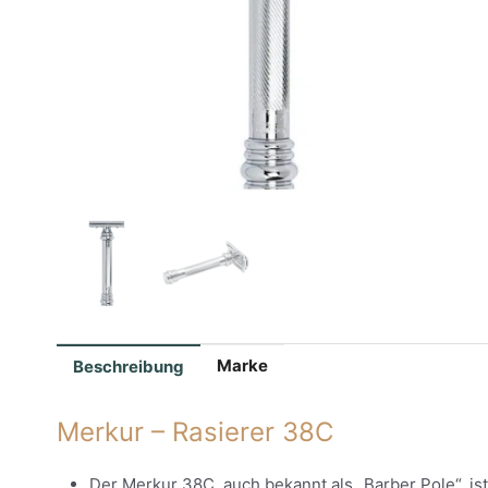
Marke
Beschreibung
Merkur – Rasierer 38C
Der Merkur 38C, auch bekannt als „Barber Pole“, is