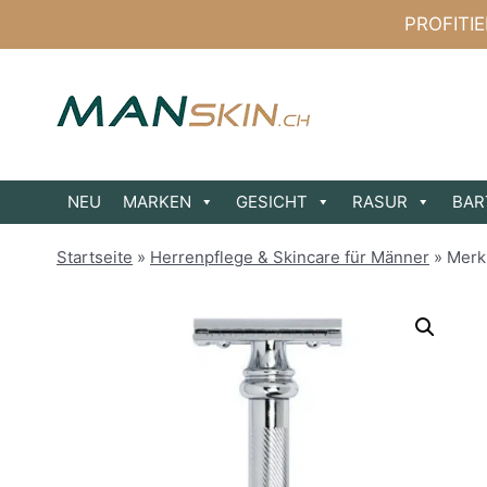
Zum
PROFITI
Inhalt
springen
NEU
MARKEN
GESICHT
RASUR
BAR
Startseite
»
Herrenpflege & Skincare für Männer
»
Merk