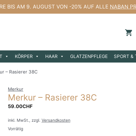
ERE BIS AM 9. AUGUST VON -20% AUF ALLE
NABAN P
T
KÖRPER
HAAR
GLATZENPFLEGE
SPORT & 
ur – Rasierer 38C
Merkur
Merkur – Rasierer 38C
59.00
CHF
inkl. MwSt., zzgl.
Versandkosten
Vorrätig