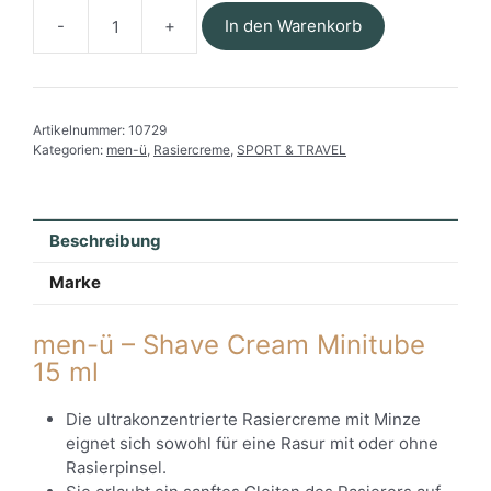
In den Warenkorb
men-
ü
-
Ultrakonzentrierte
Artikelnummer:
10729
Rasiercreme
Kategorien:
men-ü
,
Rasiercreme
,
SPORT & TRAVEL
15
ml
Menge
Beschreibung
Marke
men-ü – Shave Cream Minitube
15 ml
Die ultrakonzentrierte Rasiercreme mit Minze
eignet sich sowohl für eine Rasur mit oder ohne
Rasierpinsel.