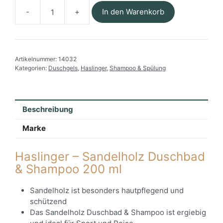
In den Warenkorb
Haslinger
-
Sandelholz
Duschbad
Artikelnummer:
14032
&
Kategorien:
Duschgels
,
Haslinger
,
Shampoo & Spülung
Shampoo
200
ml
Menge
Beschreibung
Marke
Haslinger – Sandelholz Duschbad
& Shampoo 200 ml
Sandelholz ist besonders hautpflegend und
schützend
Das Sandelholz Duschbad & Shampoo ist ergiebig