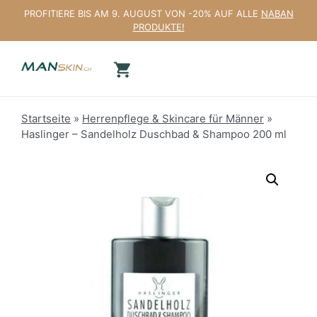
Zum
PROFITIERE BIS AM 9. AUGUST VON -20% AUF ALLE
NABAN
Inhalt
PRODUKTE!
springen
Startseite
»
Herrenpflege & Skincare für Männer
»
Haslinger – Sandelholz Duschbad & Shampoo 200 ml