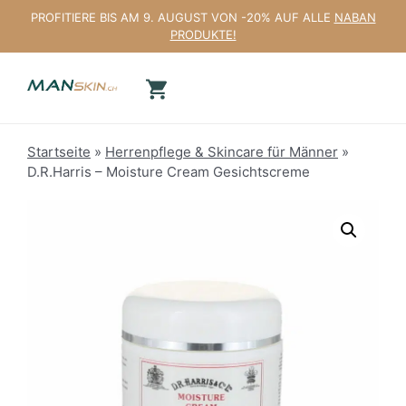
Zum
PROFITIERE BIS AM 9. AUGUST VON -20% AUF ALLE
NABAN
Inhalt
PRODUKTE!
springen
Startseite
»
Herrenpflege & Skincare für Männer
»
D.R.Harris – Moisture Cream Gesichtscreme