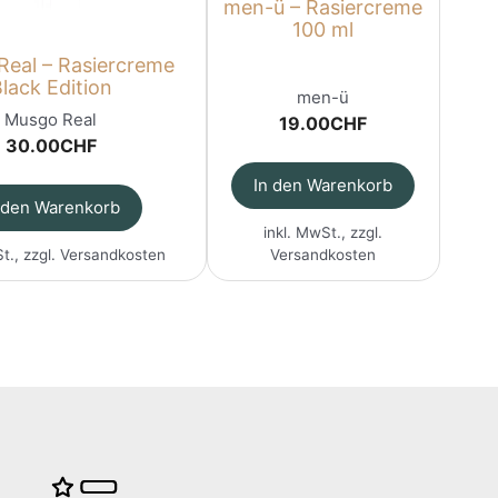
men-ü – Rasiercreme
100 ml
eal – Rasiercreme
lack Edition
men-ü
Musgo Real
19.00
CHF
30.00
CHF
In den Warenkorb
 den Warenkorb
inkl. MwSt., zzgl.
t., zzgl.
Versandkosten
Versandkosten