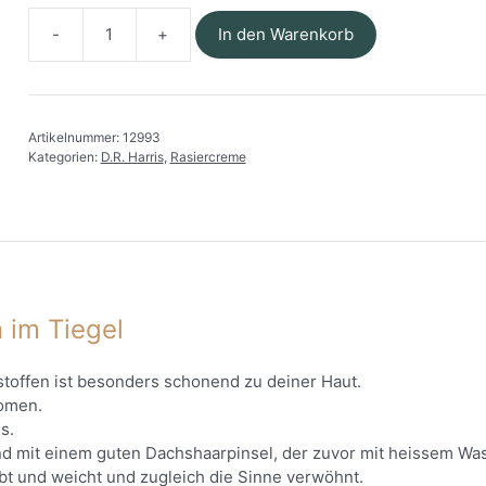
In den Warenkorb
D.R.Harris
-
Rasiercreme
Arlington
Artikelnummer:
12993
im
Kategorien:
D.R. Harris
,
Rasiercreme
Tiegel
Menge
n im Tiegel
stoffen ist besonders schonend zu deiner Haut.
romen.
s.
nd mit einem guten Dachshaarpinsel, der zuvor mit heissem Wa
bt und weicht und zugleich die Sinne verwöhnt.