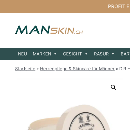
Zum
PROFITI
Inhalt
springen
NEU
MARKEN
GESICHT
RASUR
BAR
Startseite
»
Herrenpflege & Skincare für Männer
»
D.R.H