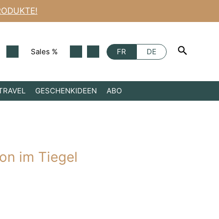
Rasiercreme
RODUKTE!
Arlington
im
Tiegel
Menge
Sales %
FR
DE
TRAVEL
GESCHENKIDEEN
ABO
ton im Tiegel