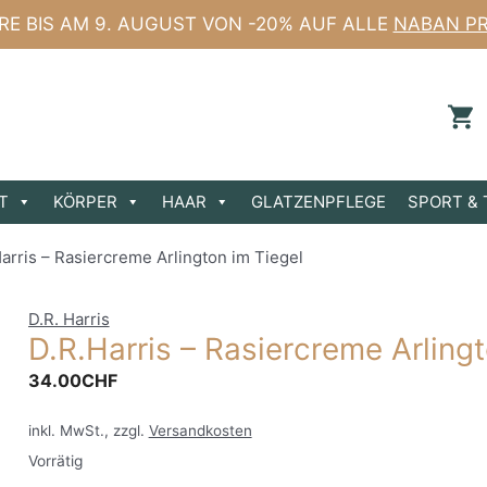
ERE BIS AM 9. AUGUST VON -20% AUF ALLE
NABAN P
T
KÖRPER
HAAR
GLATZENPFLEGE
SPORT & 
arris – Rasiercreme Arlington im Tiegel
D.R. Harris
D.R.Harris – Rasiercreme Arling
34.00
CHF
inkl. MwSt., zzgl.
Versandkosten
Vorrätig