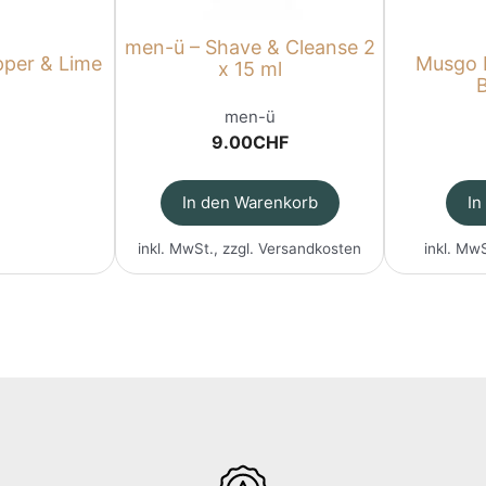
men-ü – Shave & Cleanse 2
pper & Lime
Musgo R
x 15 ml
B
men-ü
9.00
CHF
In den Warenkorb
In
inkl. MwSt., zzgl.
Versandkosten
inkl. MwS