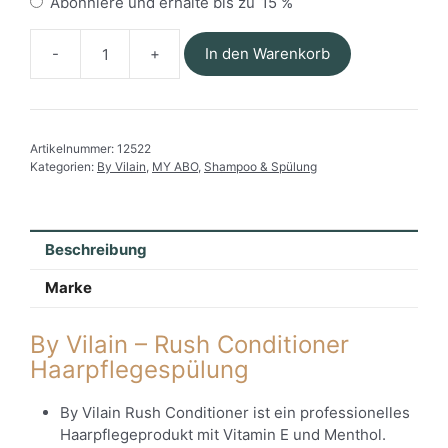
eine
Abonniere und erhalte bis zu
15 %
Kaufart
aus
In den Warenkorb
By
Vilain
-
Rush
Artikelnummer:
12522
Conditioner
Kategorien:
By Vilain
,
MY ABO
,
Shampoo & Spülung
Menge
Beschreibung
Marke
By Vilain – Rush Conditioner
Haarpflegespülung
By Vilain Rush Conditioner ist ein professionelles
Haarpflegeprodukt mit Vitamin E und Menthol.