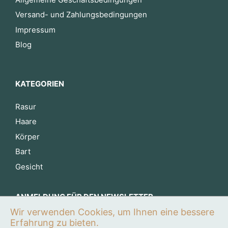
Versand- und Zahlungsbedingungen
Impressum
Blog
KATEGORIEN
Rasur
Haare
Körper
Bart
Gesicht
ANMELDUNG FÜR DEN NEWSLETTER
Wir verwenden Cookies, um Ihnen eine bessere
Jetzt anmelden
Erfahrung zu bieten.