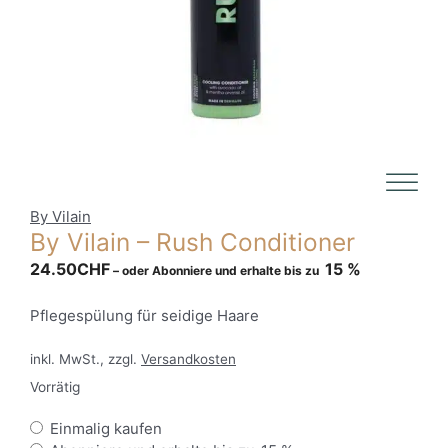
By Vilain
By Vilain – Rush Conditioner
24.50
CHF
15 %
–
oder Abonniere und erhalte bis zu
Pflegespülung für seidige Haare
inkl. MwSt., zzgl.
Versandkosten
Vorrätig
Wähle
Einmalig kaufen