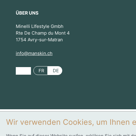
ÜBER UNS
Minelli LIfestyle Gmbh
Rte De Champ du Mont 4
1754 Avry-sur-Matran
info@manskin.ch
FR
DE
Wir verwenden Cookies, um Ihnen e
0
Wenn Sie auf dieser Website surfen, erklären Sie sich mit d