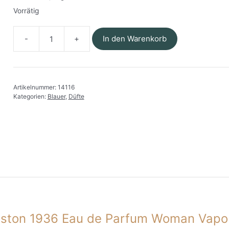
Vorrätig
In den Warenkorb
Blauer
-
Boston
1936
Artikelnummer:
14116
Eau
Kategorien:
Blauer
,
Düfte
de
Parfum
Woman
Spray
40
ml
Menge
Boston 1936 Eau de Parfum Woman Vapo