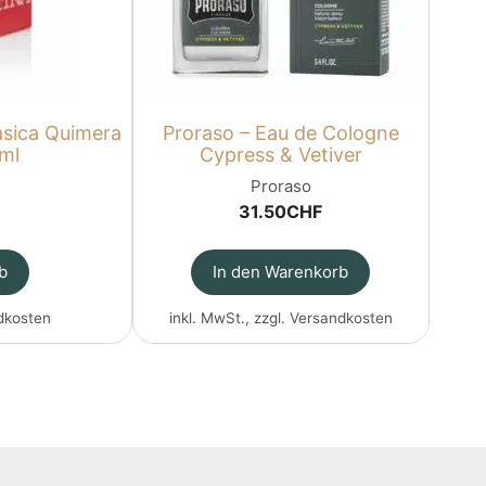
asica Quimera
Proraso – Eau de Cologne
ml
Cypress & Vetiver
Proraso
31.50
CHF
b
In den Warenkorb
dkosten
inkl. MwSt., zzgl.
Versandkosten