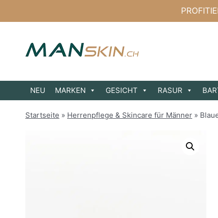
Zum
PROFITI
Inhalt
springen
NEU
MARKEN
GESICHT
RASUR
BAR
Startseite
»
Herrenpflege & Skincare für Männer
»
Blau