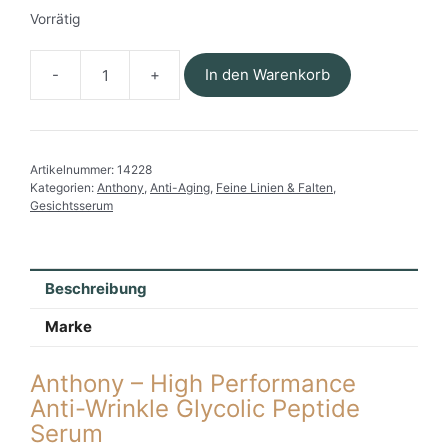
Vorrätig
In den Warenkorb
Anthony
-
High
Performance
Artikelnummer:
14228
Anti-
Kategorien:
Anthony
,
Anti-Aging
,
Feine Linien & Falten
,
Wrinkle
Gesichtsserum
Glycolic
Peptide
Serum
Menge
Beschreibung
Marke
Anthony – High Performance
Anti-Wrinkle Glycolic Peptide
Serum