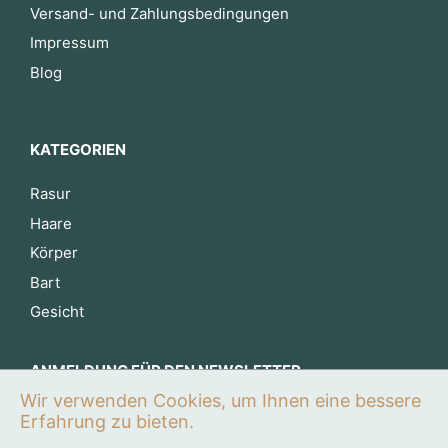
Versand- und Zahlungsbedingungen
Impressum
Blog
KATEGORIEN
Rasur
Haare
Körper
Bart
Gesicht
ANMELDUNG FÜR DEN NEWSLETTER
Wir verwenden Cookies, um Ihnen eine bessere
Jetzt anmelden
Erfahrung zu bieten.