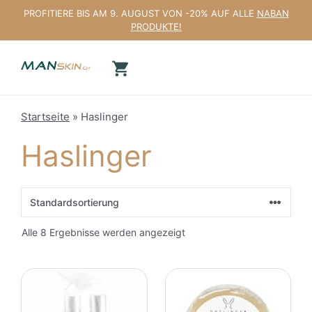
Zum
PROFITIERE BIS AM 9. AUGUST VON -20% AUF ALLE
NABAN
Inhalt
PRODUKTE!
springen
Startseite
»
Haslinger
Haslinger
Alle 8 Ergebnisse werden angezeigt